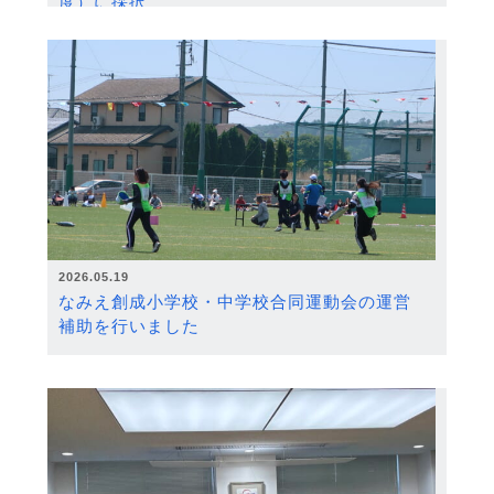
度）に採択
2026.05.19
なみえ創成小学校・中学校合同運動会の運営
補助を行いました