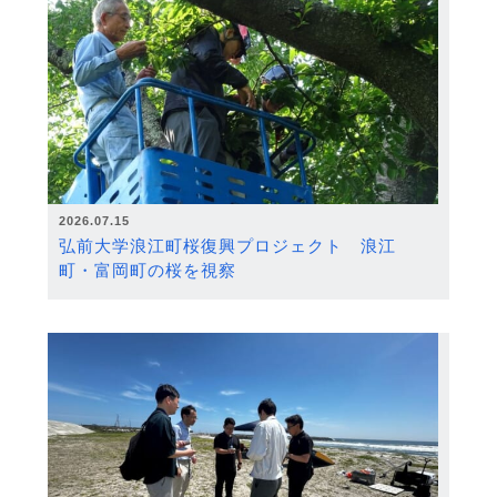
2026.07.15
弘前大学浪江町桜復興プロジェクト 浪江
町・富岡町の桜を視察