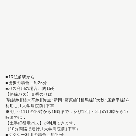
■JR弘前駅から
■徒歩の場合…約25分
■バス利用の場合…約15分
【路線バス】６番のりば
[駒越線][枯木平線][弥生･新岡･葛原線][相馬線][大秋･居森平線]を
利用し,｢大学病院前｣下車
※4月～11月の10時から18時まで，及び12月～3月の10時から17
時までは，
【土手町循環バス】が利用できます。
（10分間隔で運行,｢大学病院前｣下車）
■タクシー利用の場合…約10分