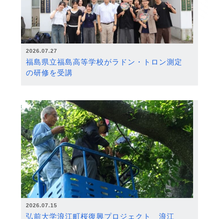
2026.07.27
福島県立福島高等学校がラドン・トロン測定
の研修を受講
2026.07.15
弘前大学浪江町桜復興プロジェクト 浪江