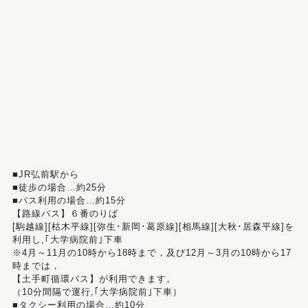
■JR弘前駅から
■徒歩の場合…約25分
■バス利用の場合…約15分
【路線バス】６番のりば
[駒越線][枯木平線][弥生･新岡･葛原線][相馬線][大秋･居森平線]を
利用し,｢大学病院前｣下車
※4月～11月の10時から18時まで，及び12月～3月の10時から17
時までは，
【土手町循環バス】が利用できます。
（10分間隔で運行,｢大学病院前｣下車）
■タクシー利用の場合…約10分