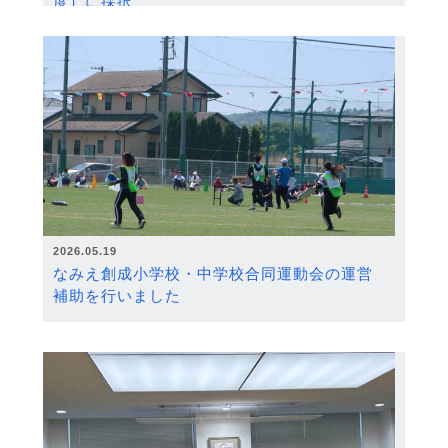
度）に採択
2026.05.19
なみえ創成小学校・中学校合同運動会の運営
補助を行いました