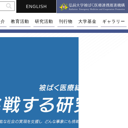
ENGLISH
紹介
教育活動
研究活動
刊行物
大学基金
ギャラリー