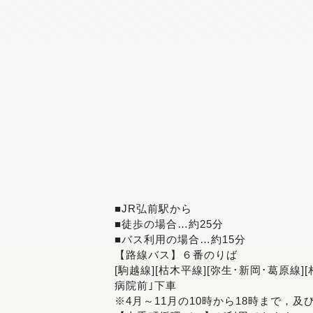
■JR弘前駅から
■徒歩の場合…約25分
■バス利用の場合…約15分
【路線バス】６番のりば
[駒越線][枯木平線][弥生･新岡･葛原線]
病院前｣下車
※4月～11月の10時から18時まで，及