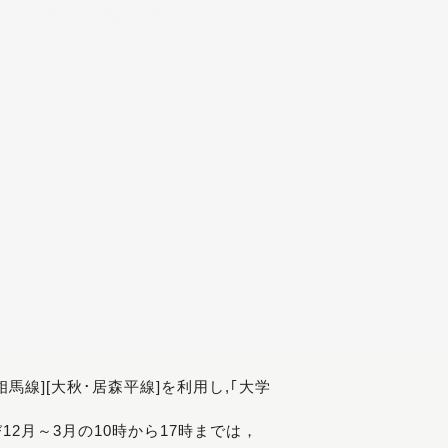
[相馬線][大秋･居森平線]を利用し,｢大学
び12月～3月の10時から17時までは，