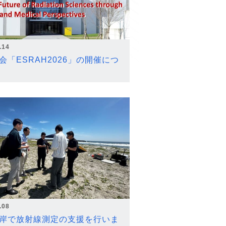
.14
会「ESRAH2026」の開催につ
.08
岸で放射線測定の支援を行いま