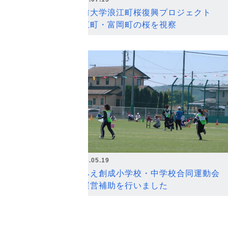
弘前大学浪江町桜復興プロジェクト
浪江町・富岡町の桜を視察
2026.05.19
なみえ創成小学校・中学校合同運動会
の運営補助を行いました