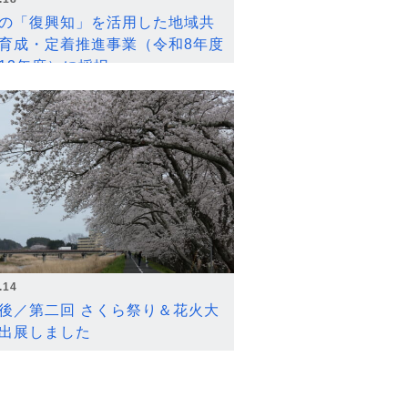
の「復興知」を活用した地域共
育成・定着推進事業（令和8年度
12年度）に採択
.14
後／第二回 さくら祭り＆花火大
出展しました