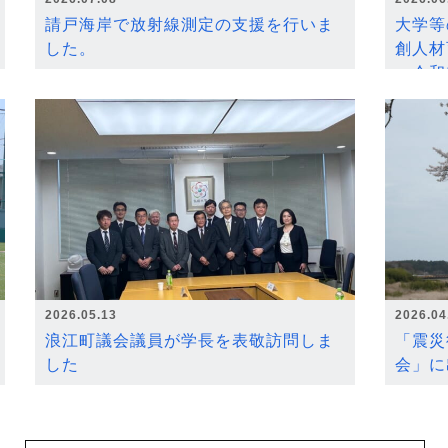
請戸海岸で放射線測定の支援を行いま
大学等
した。
創人材
～令和
2026.05.13
2026.04
浪江町議会議員が学長を表敬訪問しま
「震災
した
会」に