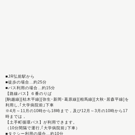
■JR弘前駅から
■徒歩の場合…約25分
■バス利用の場合…約15分
【路線バス】６番のりば
[駒越線][枯木平線][弥生･新岡･葛原線][相馬線][大秋･居森平線]を
利用し,｢大学病院前｣下車
※4月～11月の10時から18時まで，及び12月～3月の10時から17
時までは，
【土手町循環バス】が利用できます。
（10分間隔で運行,｢大学病院前｣下車）
■タクシー利用の場合…約10分