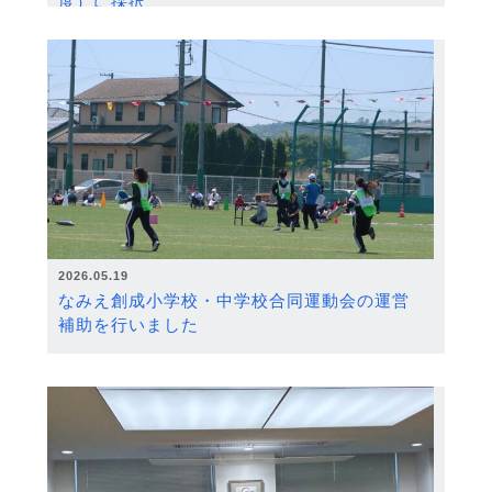
度）に採択
2026.05.19
なみえ創成小学校・中学校合同運動会の運営
補助を行いました