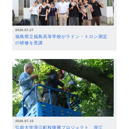
2026.07.27
福島県立福島高等学校がラドン・トロン測定
の研修を受講
2026.07.15
弘前大学浪江町桜復興プロジェクト 浪江