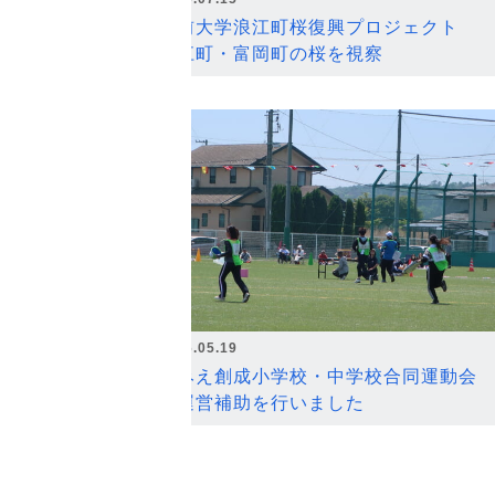
弘前大学浪江町桜復興プロジェクト
浪江町・富岡町の桜を視察
2026.05.19
なみえ創成小学校・中学校合同運動会
の運営補助を行いました