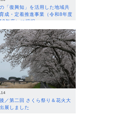
の「復興知」を活用した地域共
育成・定着推進事業（令和8年度
12年度）に採択
.14
後／第二回 さくら祭り＆花火大
出展しました