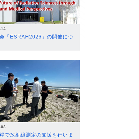
.14
会「ESRAH2026」の開催につ
.08
岸で放射線測定の支援を行いま