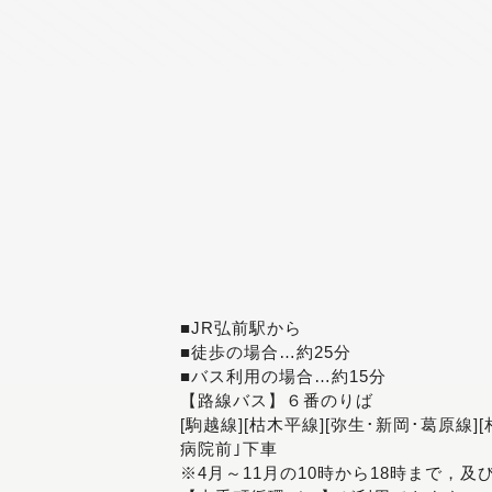
■JR弘前駅から
■徒歩の場合…約25分
■バス利用の場合…約15分
【路線バス】６番のりば
[駒越線][枯木平線][弥生･新岡･葛原線]
病院前｣下車
※4月～11月の10時から18時まで，及