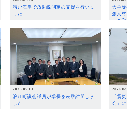
請戸海岸で放射線測定の支援を行いま
大学等
した。
創人材
～令和
2026.05.13
2026.04
浪江町議会議員が学長を表敬訪問しま
「震災
した
会」に