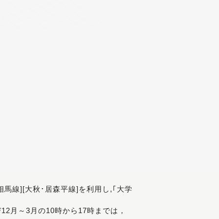
[相馬線][大秋･居森平線]を利用し,｢大学
び12月～3月の10時から17時までは，