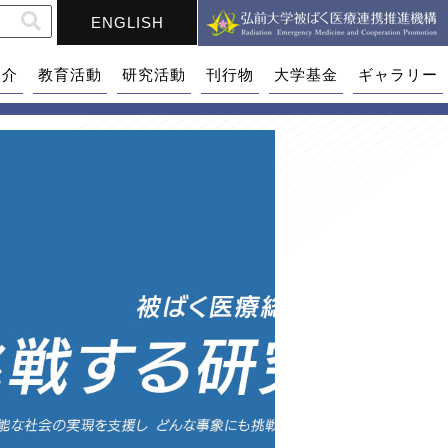
ENGLISH
紹介
教育活動
研究活動
刊行物
大学基金
ギャラリー