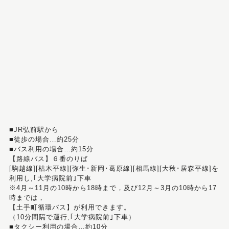
■JR弘前駅から
■徒歩の場合…約25分
■バス利用の場合…約15分
【路線バス】６番のりば
[駒越線][枯木平線][弥生･新岡･葛原線][相馬線][大秋･居森平線]を
利用し,｢大学病院前｣下車
※4月～11月の10時から18時まで，及び12月～3月の10時から17
時までは，
【土手町循環バス】が利用できます。
（10分間隔で運行,｢大学病院前｣下車）
■タクシー利用の場合…約10分