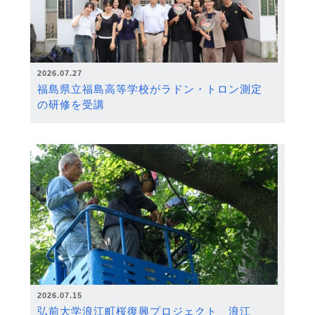
2026.07.27
福島県立福島高等学校がラドン・トロン測定
の研修を受講
2026.07.15
弘前大学浪江町桜復興プロジェクト 浪江