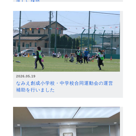
度）に採択
2026.05.19
なみえ創成小学校・中学校合同運動会の運営
補助を行いました