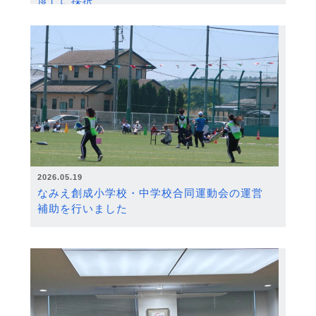
度）に採択
2026.05.19
なみえ創成小学校・中学校合同運動会の運営
補助を行いました