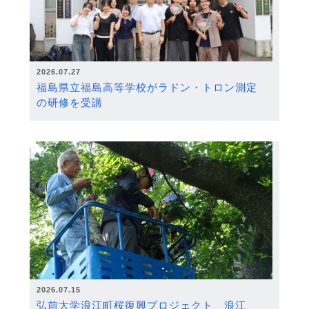
2026.07.27
福島県立福島高等学校がラドン・トロン測定
の研修を受講
2026.07.15
弘前大学浪江町桜復興プロジェクト 浪江