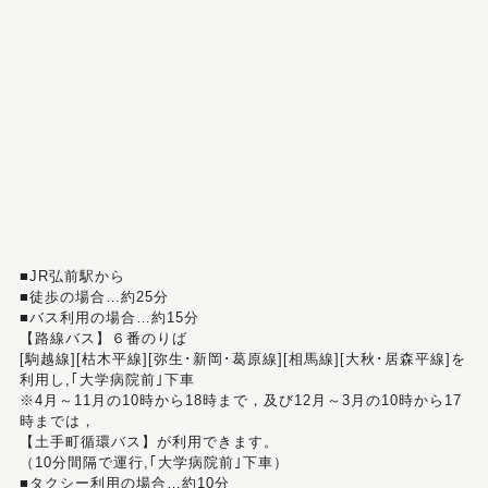
■JR弘前駅から
■徒歩の場合…約25分
■バス利用の場合…約15分
【路線バス】６番のりば
[駒越線][枯木平線][弥生･新岡･葛原線][相馬線][大秋･居森平線]を
利用し,｢大学病院前｣下車
※4月～11月の10時から18時まで，及び12月～3月の10時から17
時までは，
【土手町循環バス】が利用できます。
（10分間隔で運行,｢大学病院前｣下車）
■タクシー利用の場合…約10分