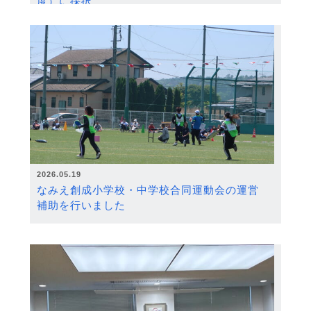
度）に採択
2026.05.19
なみえ創成小学校・中学校合同運動会の運営
補助を行いました