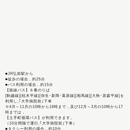
■JR弘前駅から
■徒歩の場合…約25分
■バス利用の場合…約15分
【路線バス】６番のりば
[駒越線][枯木平線][弥生･新岡･葛原線][相馬線][大秋･居森平線]を
利用し,｢大学病院前｣下車
※4月～11月の10時から18時まで，及び12月～3月の10時から17
時までは，
【土手町循環バス】が利用できます。
（10分間隔で運行,｢大学病院前｣下車）
■タクシー利用の場合…約10分