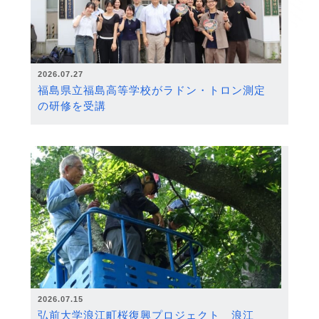
2026.07.27
福島県立福島高等学校がラドン・トロン測定
の研修を受講
2026.07.15
弘前大学浪江町桜復興プロジェクト 浪江