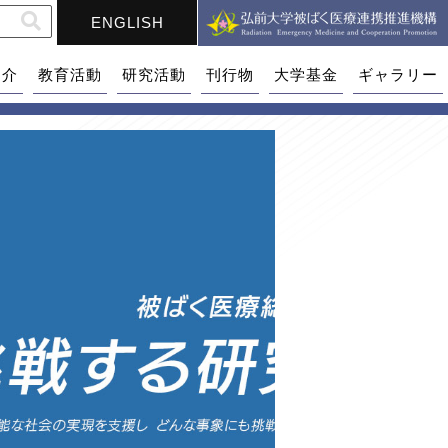
ENGLISH
紹介
教育活動
研究活動
刊行物
大学基金
ギャラリー