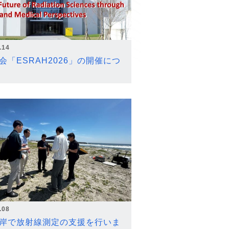
.14
会「ESRAH2026」の開催につ
.08
岸で放射線測定の支援を行いま