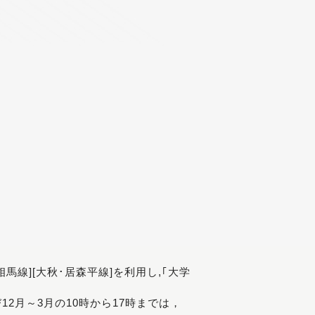
[相馬線][大秋･居森平線]を利用し,｢大学
び12月～3月の10時から17時までは，