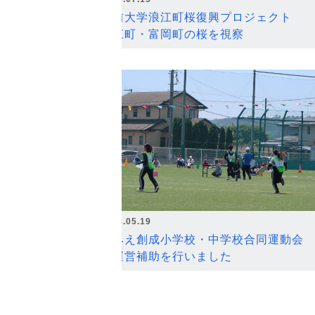
弘前大学浪江町桜復興プロジェクト
浪江町・富岡町の桜を視察
2026.05.19
なみえ創成小学校・中学校合同運動会
の運営補助を行いました