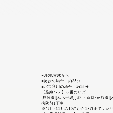
■JR弘前駅から
■徒歩の場合…約25分
■バス利用の場合…約15分
【路線バス】６番のりば
[駒越線][枯木平線][弥生･新岡･葛原線]
病院前｣下車
※4月～11月の10時から18時まで，及