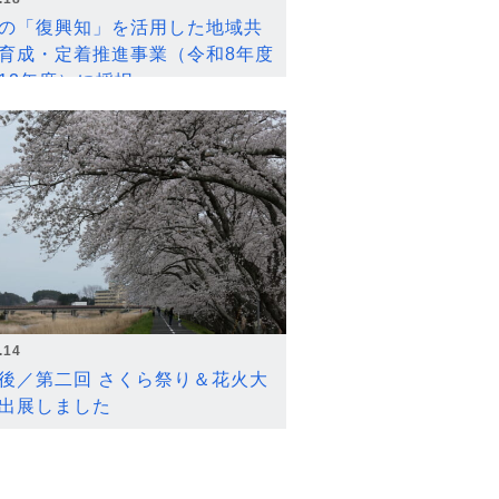
の「復興知」を活用した地域共
育成・定着推進事業（令和8年度
12年度）に採択
.14
後／第二回 さくら祭り＆花火大
出展しました