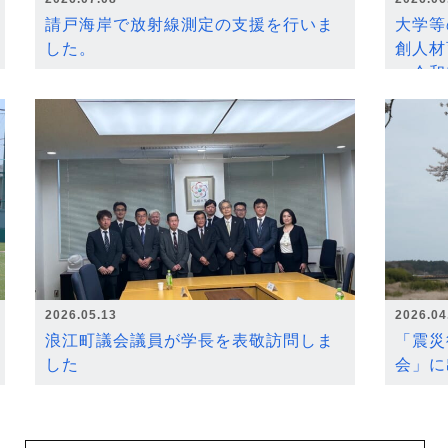
請戸海岸で放射線測定の支援を行いま
大学等
した。
創人材
～令和
2026.05.13
2026.04
浪江町議会議員が学長を表敬訪問しま
「震災
した
会」に