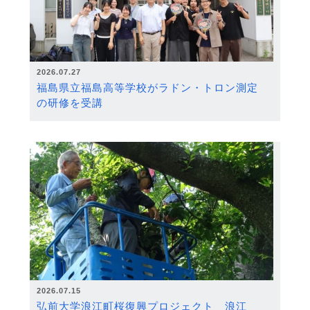
2026.07.27
福島県立福島高等学校がラドン・トロン測定
の研修を受講
2026.07.15
弘前大学浪江町桜復興プロジェクト 浪江