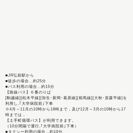
■JR弘前駅から
■徒歩の場合…約25分
■バス利用の場合…約15分
【路線バス】６番のりば
[駒越線][枯木平線][弥生･新岡･葛原線][相馬線][大秋･居森平線]を
利用し,｢大学病院前｣下車
※4月～11月の10時から18時まで，及び12月～3月の10時から17
時までは，
【土手町循環バス】が利用できます。
（10分間隔で運行,｢大学病院前｣下車）
■タクシー利用の場合…約10分