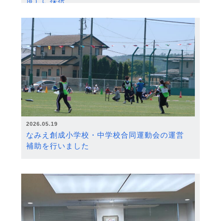
度）に採択
2026.05.19
なみえ創成小学校・中学校合同運動会の運営
補助を行いました