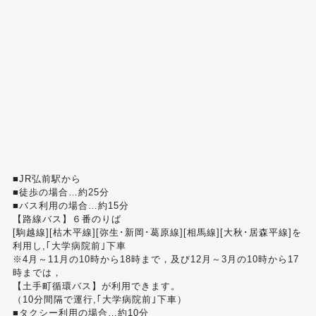
■JR弘前駅から
■徒歩の場合…約25分
■バス利用の場合…約15分
【路線バス】６番のりば
[駒越線][枯木平線][弥生･新岡･葛原線][相馬線][大秋･居森平線]を
利用し,｢大学病院前｣下車
※4月～11月の10時から18時まで，及び12月～3月の10時から17
時までは，
【土手町循環バス】が利用できます。
（10分間隔で運行,｢大学病院前｣下車）
■タクシー利用の場合…約10分