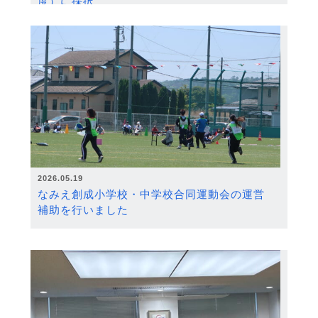
度）に採択
2026.05.19
なみえ創成小学校・中学校合同運動会の運営
補助を行いました