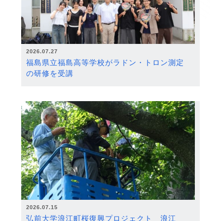
2026.07.27
福島県立福島高等学校がラドン・トロン測定
の研修を受講
2026.07.15
弘前大学浪江町桜復興プロジェクト 浪江