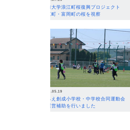
弘前大学浪江町桜復興プロジェクト
浪江町・富岡町の桜を視察
2026.05.19
なみえ創成小学校・中学校合同運動会
の運営補助を行いました