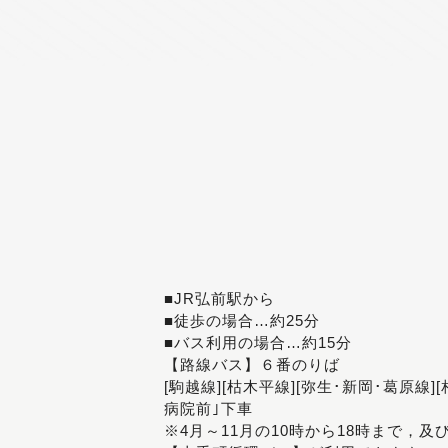
■JR弘前駅から
■徒歩の場合…約25分
■バス利用の場合…約15分
【路線バス】６番のりば
[駒越線][枯木平線][弥生･新岡･葛原線]
病院前｣下車
※4月～11月の10時から18時まで，及