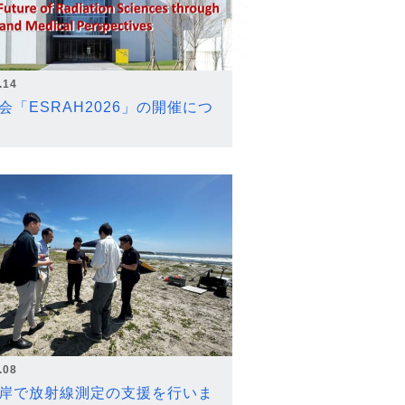
.14
会「ESRAH2026」の開催につ
.08
岸で放射線測定の支援を行いま