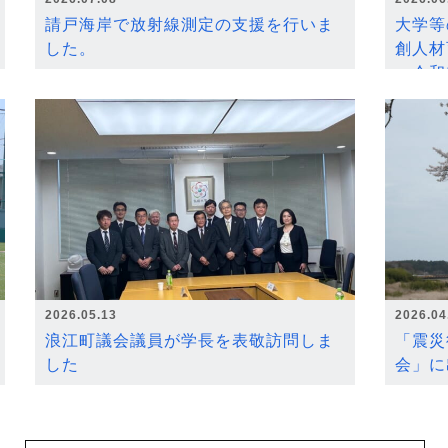
請戸海岸で放射線測定の支援を行いま
大学等
した。
創人材
～令和
2026.05.13
2026.04
浪江町議会議員が学長を表敬訪問しま
「震災
した
会」に