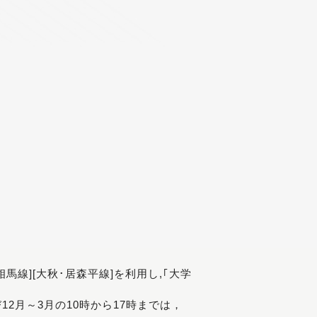
[相馬線][大秋･居森平線]を利用し,｢大学
び12月～3月の10時から17時までは，