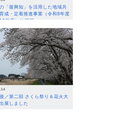
の「復興知」を活用した地域共
育成・定着推進事業（令和8年度
12年度）に採択
.14
後／第二回 さくら祭り＆花火大
出展しました