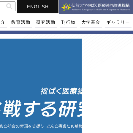
ENGLISH
紹介
教育活動
研究活動
刊行物
大学基金
ギャラリー