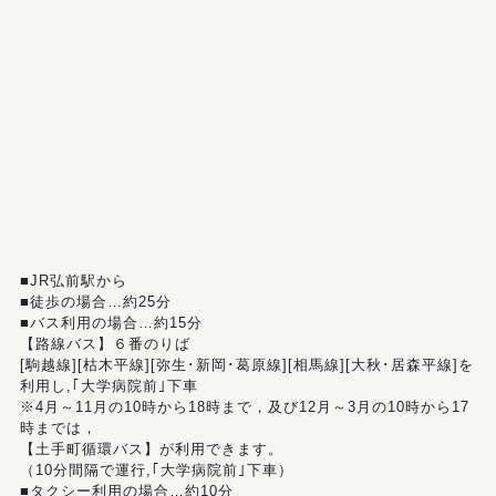
■JR弘前駅から
■徒歩の場合…約25分
■バス利用の場合…約15分
【路線バス】６番のりば
[駒越線][枯木平線][弥生･新岡･葛原線][相馬線][大秋･居森平線]を
利用し,｢大学病院前｣下車
※4月～11月の10時から18時まで，及び12月～3月の10時から17
時までは，
【土手町循環バス】が利用できます。
（10分間隔で運行,｢大学病院前｣下車）
■タクシー利用の場合…約10分