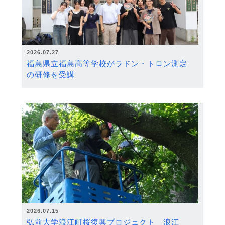
2026.07.27
福島県立福島高等学校がラドン・トロン測定
の研修を受講
2026.07.15
弘前大学浪江町桜復興プロジェクト 浪江