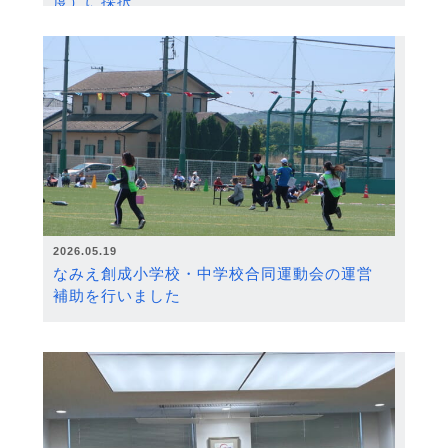
度）に採択
2026.05.19
なみえ創成小学校・中学校合同運動会の運営
補助を行いました