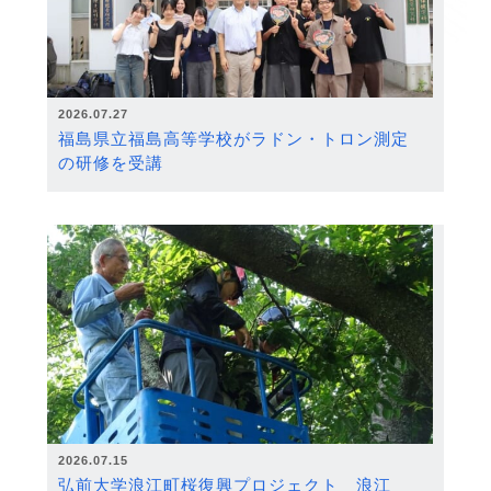
2026.07.27
福島県立福島高等学校がラドン・トロン測定
の研修を受講
2026.07.15
弘前大学浪江町桜復興プロジェクト 浪江