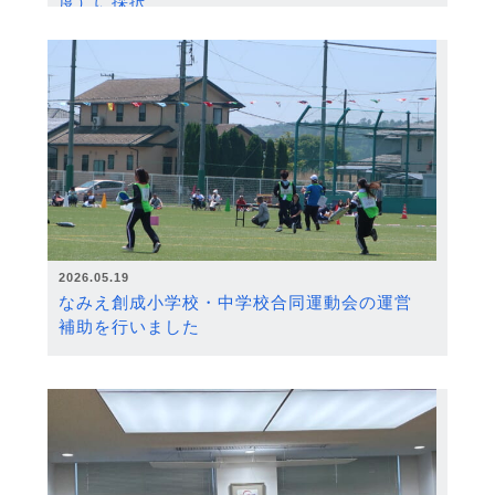
度）に採択
2026.05.19
なみえ創成小学校・中学校合同運動会の運営
補助を行いました