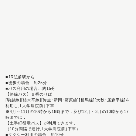
■JR弘前駅から
■徒歩の場合…約25分
■バス利用の場合…約15分
【路線バス】６番のりば
[駒越線][枯木平線][弥生･新岡･葛原線][相馬線][大秋･居森平線]を
利用し,｢大学病院前｣下車
※4月～11月の10時から18時まで，及び12月～3月の10時から17
時までは，
【土手町循環バス】が利用できます。
（10分間隔で運行,｢大学病院前｣下車）
■タクシー利用の場合…約10分