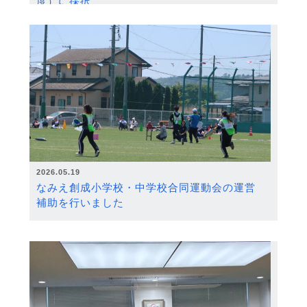
度）に採択
2026.05.19
なみえ創成小学校・中学校合同運動会の運営
補助を行いました