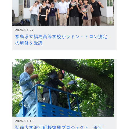
2026.07.27
福島県立福島高等学校がラドン・トロン測定
の研修を受講
2026.07.15
弘前大学浪江町桜復興プロジェクト 浪江