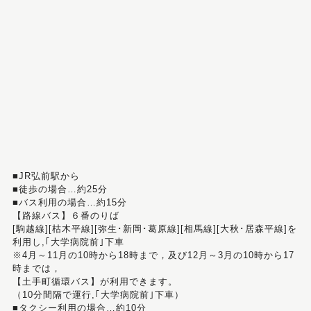
■JR弘前駅から
■徒歩の場合…約25分
■バス利用の場合…約15分
【路線バス】６番のりば
[駒越線][枯木平線][弥生･新岡･葛原線][相馬線][大秋･居森平線]を
利用し,｢大学病院前｣下車
※4月～11月の10時から18時まで，及び12月～3月の10時から17
時までは，
【土手町循環バス】が利用できます。
（10分間隔で運行,｢大学病院前｣下車）
■タクシー利用の場合…約10分