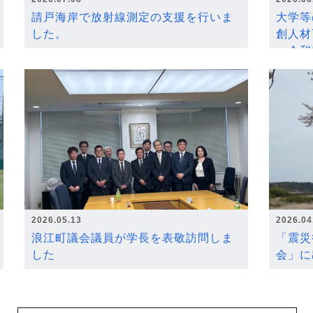
請戸海岸で放射線測定の支援を行いま
大学等
した。
創人材
～令和
2026.05.13
2026.04
浪江町議会議員が学長を表敬訪問しま
「震災
した
会」に