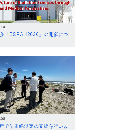
.14
会「ESRAH2026」の開催につ
.08
岸で放射線測定の支援を行いま