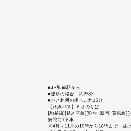
■JR弘前駅から
■徒歩の場合…約25分
■バス利用の場合…約15分
【路線バス】６番のりば
[駒越線][枯木平線][弥生･新岡･葛原線]
病院前｣下車
※4月～11月の10時から18時まで，及