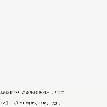
[相馬線][大秋･居森平線]を利用し,｢大学
び12月～3月の10時から17時までは，