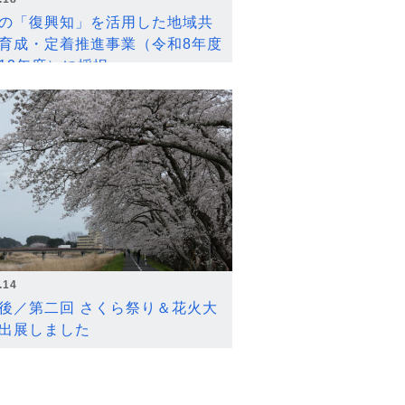
の「復興知」を活用した地域共
育成・定着推進事業（令和8年度
12年度）に採択
.14
後／第二回 さくら祭り＆花火大
出展しました