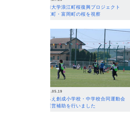
弘前大学浪江町桜復興プロジェクト
浪江町・富岡町の桜を視察
2026.05.19
なみえ創成小学校・中学校合同運動会
の運営補助を行いました