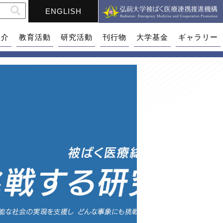
ENGLISH
紹介
教育活動
研究活動
刊行物
大学基金
ギャラリー