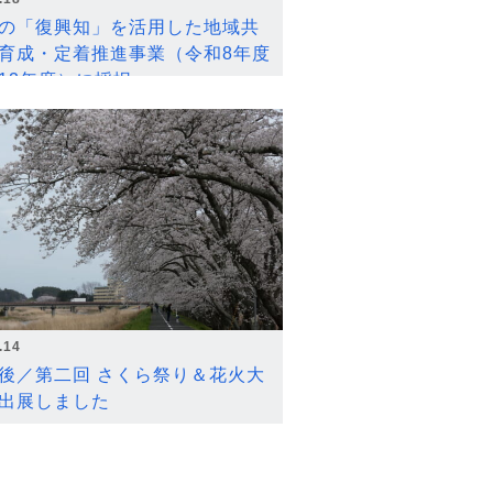
の「復興知」を活用した地域共
育成・定着推進事業（令和8年度
12年度）に採択
.14
後／第二回 さくら祭り＆花火大
出展しました