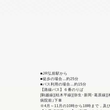
■JR弘前駅から
■徒歩の場合…約25分
■バス利用の場合…約15分
【路線バス】６番のりば
[駒越線][枯木平線][弥生･新岡･葛原線]
病院前｣下車
※4月～11月の10時から18時まで，及