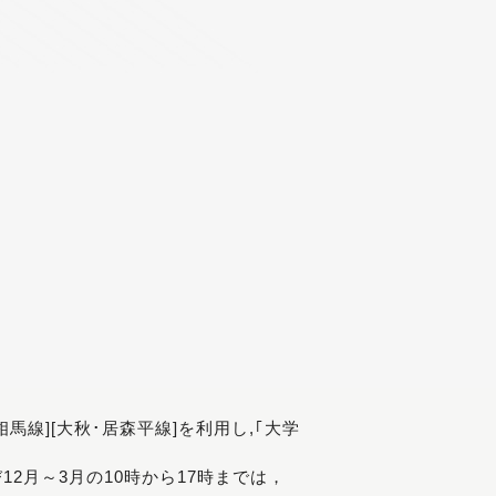
[相馬線][大秋･居森平線]を利用し,｢大学
び12月～3月の10時から17時までは，