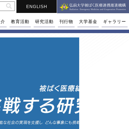
ENGLISH
紹介
教育活動
研究活動
刊行物
大学基金
ギャラリー