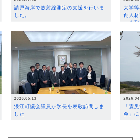
請戸海岸で放射線測定の支援を行いま
大学等
した。
創人材
～令和
2026.05.13
2026.04
浪江町議会議員が学長を表敬訪問しま
「震災
した
会」に