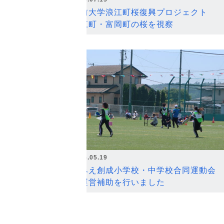
弘前大学浪江町桜復興プロジェクト
浪江町・富岡町の桜を視察
2026.05.19
なみえ創成小学校・中学校合同運動会
の運営補助を行いました