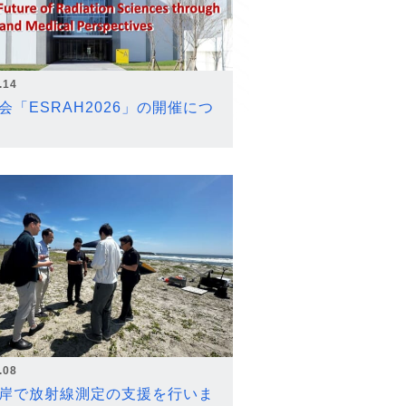
.14
会「ESRAH2026」の開催につ
.08
岸で放射線測定の支援を行いま