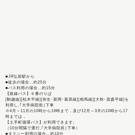
■JR弘前駅から
■徒歩の場合…約25分
■バス利用の場合…約15分
【路線バス】６番のりば
[駒越線][枯木平線][弥生･新岡･葛原線][相馬線][大秋･居森平線]を
利用し,｢大学病院前｣下車
※4月～11月の10時から18時まで，及び12月～3月の10時から17
時までは，
【土手町循環バス】が利用できます。
（10分間隔で運行,｢大学病院前｣下車）
■タクシー利用の場合…約10分