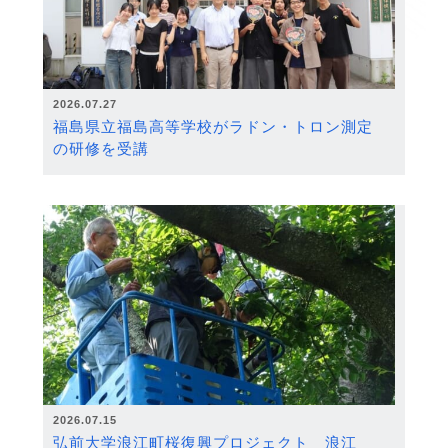
2026.07.27
福島県立福島高等学校がラドン・トロン測定
の研修を受講
2026.07.15
弘前大学浪江町桜復興プロジェクト 浪江