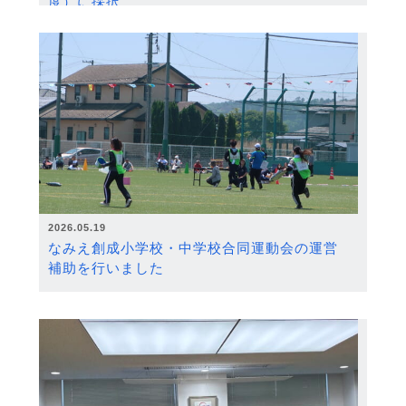
度）に採択
2026.05.19
なみえ創成小学校・中学校合同運動会の運営
補助を行いました