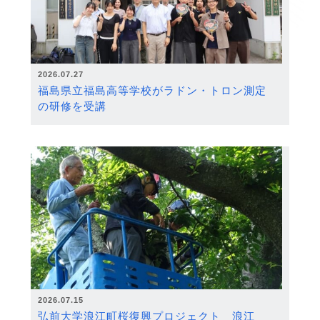
2026.07.27
福島県立福島高等学校がラドン・トロン測定
の研修を受講
2026.07.15
弘前大学浪江町桜復興プロジェクト 浪江