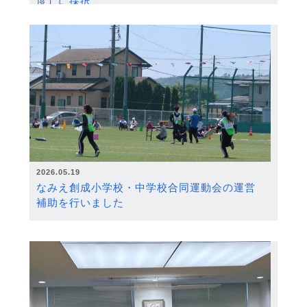
度）に採択
2026.05.19
なみえ創成小学校・中学校合同運動会の運営
補助を行いました