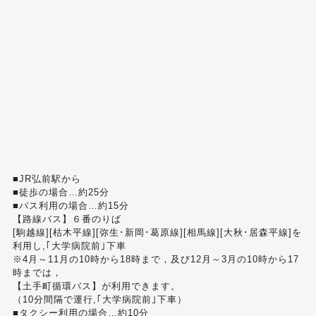
■JR弘前駅から
■徒歩の場合…約25分
■バス利用の場合…約15分
【路線バス】６番のりば
[駒越線][枯木平線][弥生･新岡･葛原線][相馬線][大秋･居森平線]を
利用し,｢大学病院前｣下車
※4月～11月の10時から18時まで，及び12月～3月の10時から17
時までは，
【土手町循環バス】が利用できます。
（10分間隔で運行,｢大学病院前｣下車）
■タクシー利用の場合…約10分