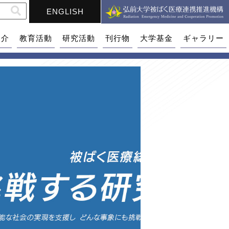
ENGLISH
紹介
教育活動
研究活動
刊行物
大学基金
ギャラリー