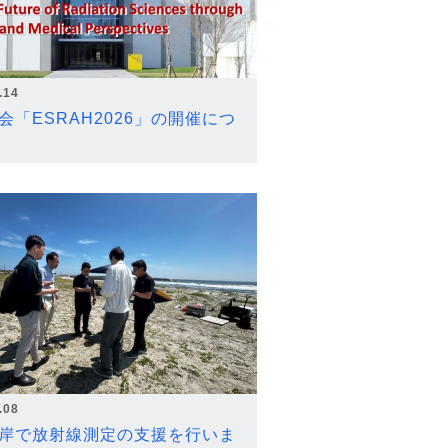
.14
会「ESRAH2026」の開催につ
.08
岸で放射線測定の支援を行いま