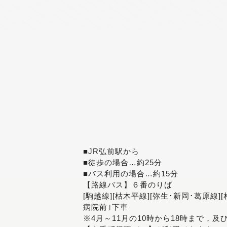
■JR弘前駅から
■徒歩の場合…約25分
■バス利用の場合…約15分
【路線バス】６番のりば
[駒越線][枯木平線][弥生･新岡･葛原線]
病院前｣下車
※4月～11月の10時から18時まで，及