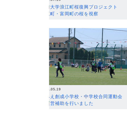
弘前大学浪江町桜復興プロジェクト
浪江町・富岡町の桜を視察
2026.05.19
なみえ創成小学校・中学校合同運動会
の運営補助を行いました