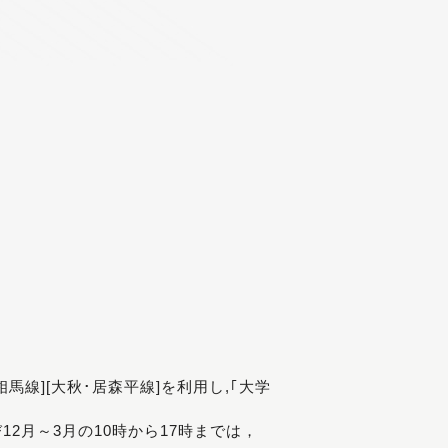
[相馬線][大秋･居森平線]を利用し,｢大学
び12月～3月の10時から17時までは，