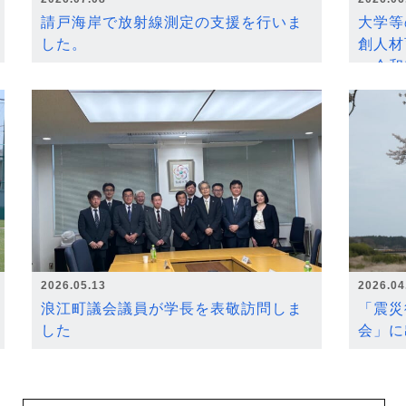
請戸海岸で放射線測定の支援を行いま
大学等
した。
創人材
～令和
2026.05.13
2026.04
浪江町議会議員が学長を表敬訪問しま
「震災
した
会」に