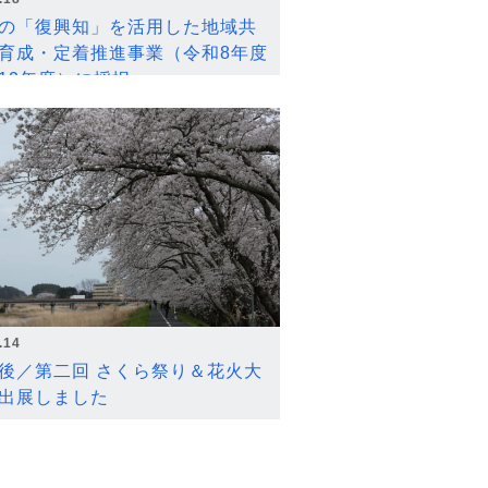
の「復興知」を活用した地域共
育成・定着推進事業（令和8年度
12年度）に採択
.14
後／第二回 さくら祭り＆花火大
出展しました