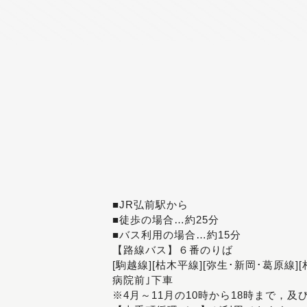
■JR弘前駅から
■徒歩の場合…約25分
■バス利用の場合…約15分
【路線バス】６番のりば
[駒越線][枯木平線][弥生･新岡･葛原線]
病院前｣下車
※4月～11月の10時から18時まで，及