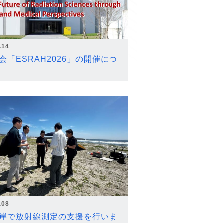
.14
会「ESRAH2026」の開催につ
.08
岸で放射線測定の支援を行いま