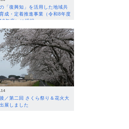
の「復興知」を活用した地域共
育成・定着推進事業（令和8年度
12年度）に採択
.14
後／第二回 さくら祭り＆花火大
出展しました