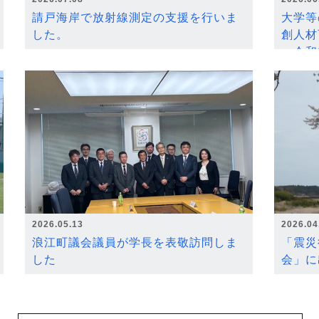
請戸海岸で放射線測定の支援を行いま
大学等
した。
創人材
～令和
2026.05.13
2026.04
浪江町議会議員が学長を表敬訪問しま
「震災
した
会」に