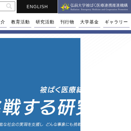
ENGLISH
紹介
教育活動
研究活動
刊行物
大学基金
ギャラリー