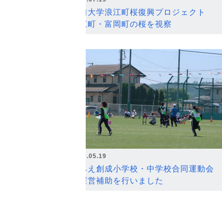
弘前大学浪江町桜復興プロジェクト
浪江町・富岡町の桜を視察
2026.05.19
なみえ創成小学校・中学校合同運動会
の運営補助を行いました