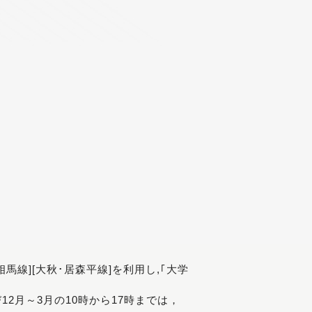
[相馬線][大秋･居森平線]を利用し,｢大学
び12月～3月の10時から17時までは，