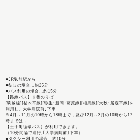
■JR弘前駅から
■徒歩の場合…約25分
■バス利用の場合…約15分
【路線バス】６番のりば
[駒越線][枯木平線][弥生･新岡･葛原線][相馬線][大秋･居森平線]を
利用し,｢大学病院前｣下車
※4月～11月の10時から18時まで，及び12月～3月の10時から17
時までは，
【土手町循環バス】が利用できます。
（10分間隔で運行,｢大学病院前｣下車）
■タクシー利用の場合…約10分