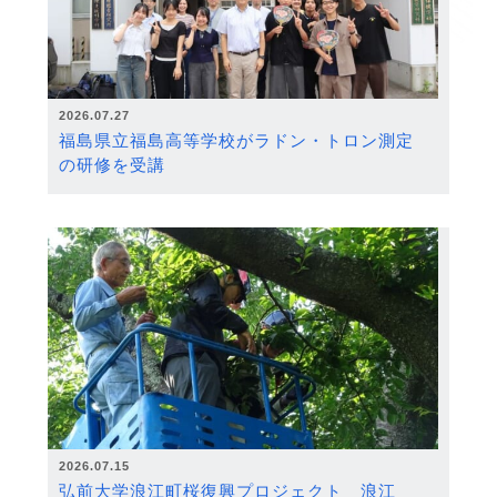
2026.07.27
福島県立福島高等学校がラドン・トロン測定
の研修を受講
2026.07.15
弘前大学浪江町桜復興プロジェクト 浪江