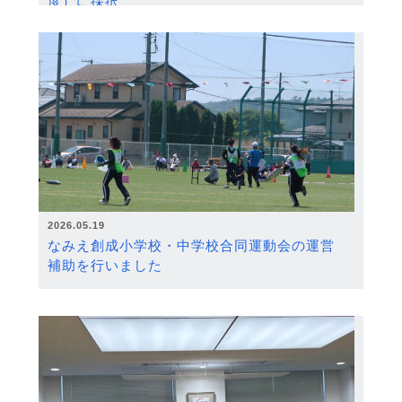
度）に採択
2026.05.19
なみえ創成小学校・中学校合同運動会の運営
補助を行いました