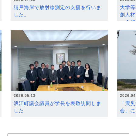
請戸海岸で放射線測定の支援を行いま
大学等
した。
創人材
～令和
2026.05.13
2026.04
浪江町議会議員が学長を表敬訪問しま
「震災
した
会」に