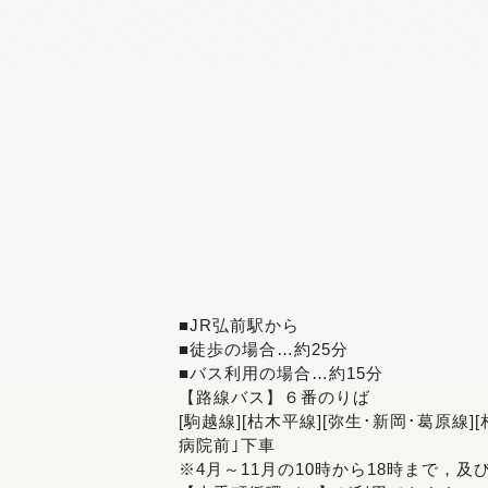
■JR弘前駅から
■徒歩の場合…約25分
■バス利用の場合…約15分
【路線バス】６番のりば
[駒越線][枯木平線][弥生･新岡･葛原線]
病院前｣下車
※4月～11月の10時から18時まで，及