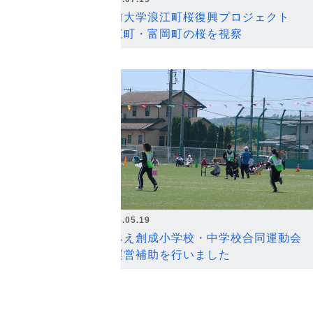
弘前大学浪江町桜復興プロジェクト
浪江町・富岡町の桜を視察
2026.05.19
なみえ創成小学校・中学校合同運動会
の運営補助を行いました