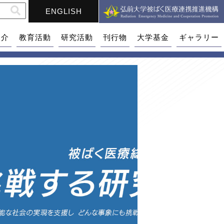
ENGLISH
紹介
教育活動
研究活動
刊行物
大学基金
ギャラリー