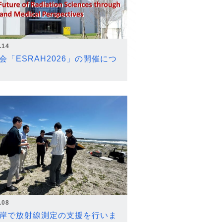
.14
会「ESRAH2026」の開催につ
.08
岸で放射線測定の支援を行いま