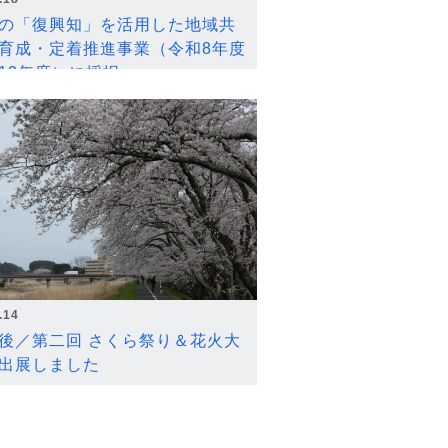
の「復興知」を活用した地域共
育成・定着推進事業（令和8年度
12年度）に採択
.14
後／第二回 さくら祭り＆花火大
出展しました