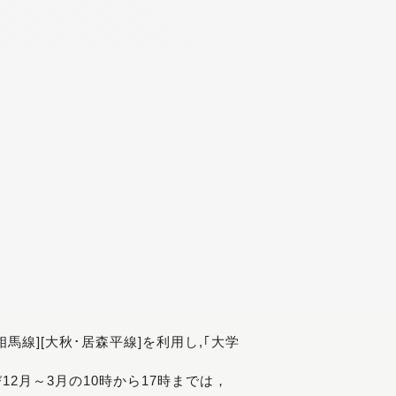
[相馬線][大秋･居森平線]を利用し,｢大学
び12月～3月の10時から17時までは，