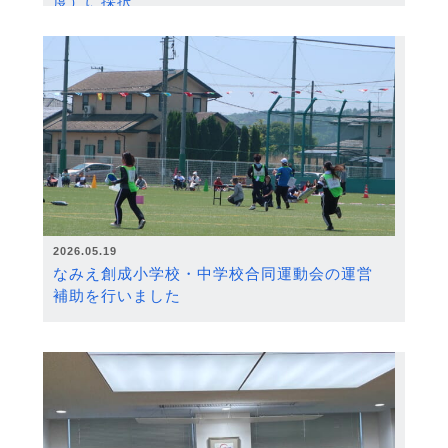
度）に採択
2026.05.19
なみえ創成小学校・中学校合同運動会の運営
補助を行いました