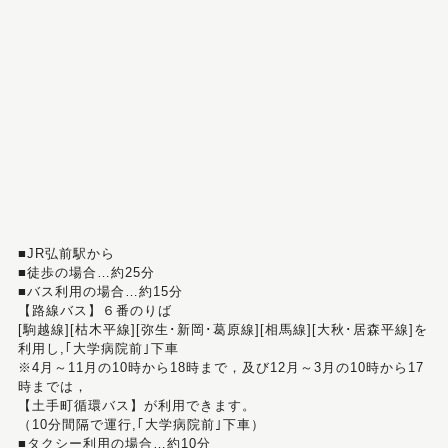
■JR弘前駅から
■徒歩の場合…約25分
■バス利用の場合…約15分
【路線バス】６番のりば
[駒越線][枯木平線][弥生･新岡･葛原線][相馬線][大秋･居森平線]を
利用し,｢大学病院前｣下車
※4月～11月の10時から18時まで，及び12月～3月の10時から17
時までは，
【土手町循環バス】が利用できます。
（10分間隔で運行,｢大学病院前｣下車）
■タクシー利用の場合…約10分