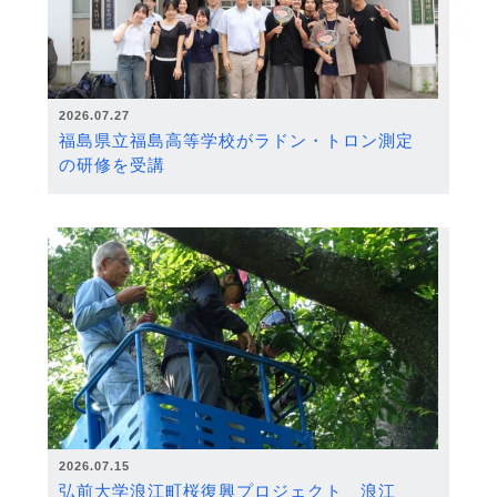
2026.07.27
福島県立福島高等学校がラドン・トロン測定
の研修を受講
2026.07.15
弘前大学浪江町桜復興プロジェクト 浪江