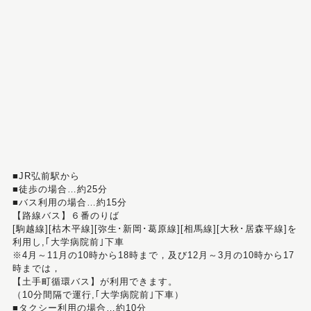
■JR弘前駅から
■徒歩の場合…約25分
■バス利用の場合…約15分
【路線バス】６番のりば
[駒越線][枯木平線][弥生･新岡･葛原線][相馬線][大秋･居森平線]を
利用し,｢大学病院前｣下車
※4月～11月の10時から18時まで，及び12月～3月の10時から17
時までは，
【土手町循環バス】が利用できます。
（10分間隔で運行,｢大学病院前｣下車）
■タクシー利用の場合…約10分