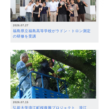
2026.07.27
福島県立福島高等学校がラドン・トロン測定
の研修を受講
2026.07.15
弘前大学浪江町桜復興プロジェクト 浪江