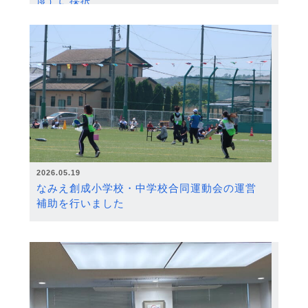
度）に採択
2026.05.19
なみえ創成小学校・中学校合同運動会の運営
補助を行いました