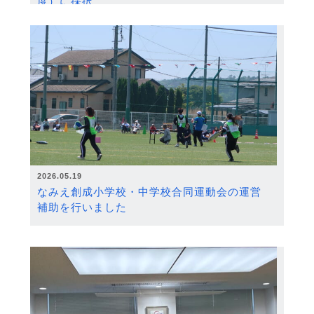
度）に採択
2026.05.19
なみえ創成小学校・中学校合同運動会の運営
補助を行いました