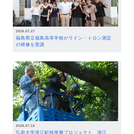
2026.07.27
福島県立福島高等学校がラドン・トロン測定
の研修を受講
2026.07.15
弘前大学浪江町桜復興プロジェクト 浪江