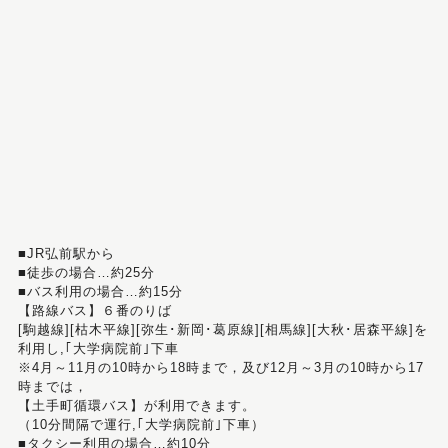
■JR弘前駅から
■徒歩の場合…約25分
■バス利用の場合…約15分
【路線バス】６番のりば
[駒越線][枯木平線][弥生･新岡･葛原線][相馬線][大秋･居森平線]を
利用し,｢大学病院前｣下車
※4月～11月の10時から18時まで，及び12月～3月の10時から17
時までは，
【土手町循環バス】が利用できます。
（10分間隔で運行,｢大学病院前｣下車）
■タクシー利用の場合…約10分