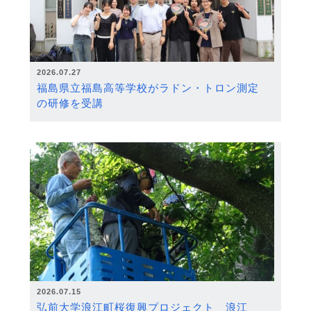
2026.07.27
福島県立福島高等学校がラドン・トロン測定
の研修を受講
2026.07.15
弘前大学浪江町桜復興プロジェクト 浪江