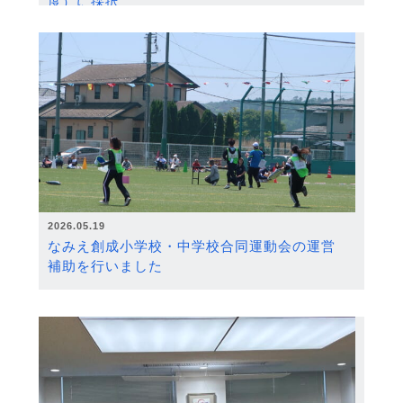
度）に採択
2026.05.19
なみえ創成小学校・中学校合同運動会の運営
補助を行いました