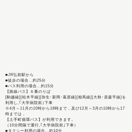
■JR弘前駅から
■徒歩の場合…約25分
■バス利用の場合…約15分
【路線バス】６番のりば
[駒越線][枯木平線][弥生･新岡･葛原線][相馬線][大秋･居森平線]を
利用し,｢大学病院前｣下車
※4月～11月の10時から18時まで，及び12月～3月の10時から17
時までは，
【土手町循環バス】が利用できます。
（10分間隔で運行,｢大学病院前｣下車）
■タクシー利用の場合…約10分