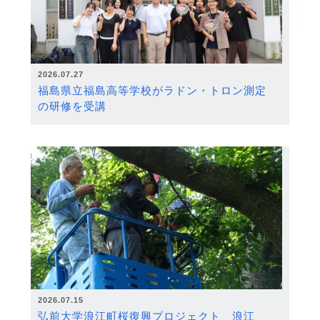
2026.07.27
福島県立福島高等学校がラドン・トロン測定
の研修を受講
2026.07.15
弘前大学浪江町桜復興プロジェクト 浪江