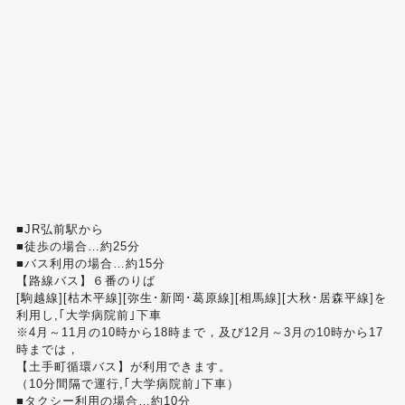
■JR弘前駅から
■徒歩の場合…約25分
■バス利用の場合…約15分
【路線バス】６番のりば
[駒越線][枯木平線][弥生･新岡･葛原線][相馬線][大秋･居森平線]を
利用し,｢大学病院前｣下車
※4月～11月の10時から18時まで，及び12月～3月の10時から17
時までは，
【土手町循環バス】が利用できます。
（10分間隔で運行,｢大学病院前｣下車）
■タクシー利用の場合…約10分