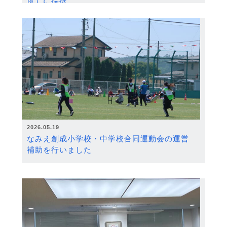
度）に採択
2026.05.19
なみえ創成小学校・中学校合同運動会の運営
補助を行いました