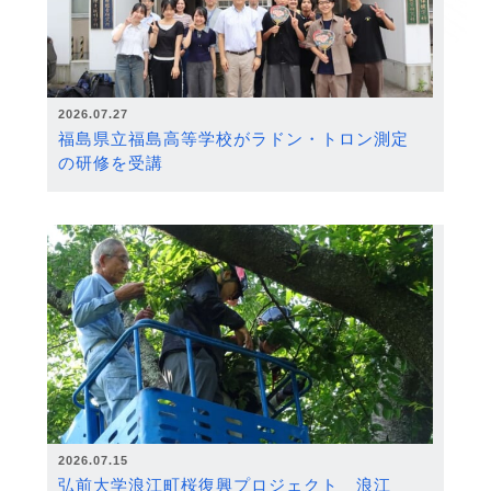
2026.07.27
福島県立福島高等学校がラドン・トロン測定
の研修を受講
2026.07.15
弘前大学浪江町桜復興プロジェクト 浪江