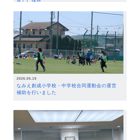
度）に採択
2026.05.19
なみえ創成小学校・中学校合同運動会の運営
補助を行いました