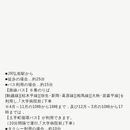
■JR弘前駅から
■徒歩の場合…約25分
■バス利用の場合…約15分
【路線バス】６番のりば
[駒越線][枯木平線][弥生･新岡･葛原線][相馬線][大秋･居森平線]を
利用し,｢大学病院前｣下車
※4月～11月の10時から18時まで，及び12月～3月の10時から17
時までは，
【土手町循環バス】が利用できます。
（10分間隔で運行,｢大学病院前｣下車）
■タクシー利用の場合…約10分