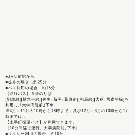
■JR弘前駅から
■徒歩の場合…約25分
■バス利用の場合…約15分
【路線バス】６番のりば
[駒越線][枯木平線][弥生･新岡･葛原線][相馬線][大秋･居森平線]を
利用し,｢大学病院前｣下車
※4月～11月の10時から18時まで，及び12月～3月の10時から17
時までは，
【土手町循環バス】が利用できます。
（10分間隔で運行,｢大学病院前｣下車）
■タクシー利用の場合…約10分