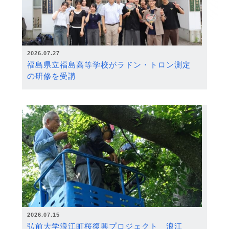
2026.07.27
福島県立福島高等学校がラドン・トロン測定
の研修を受講
2026.07.15
弘前大学浪江町桜復興プロジェクト 浪江