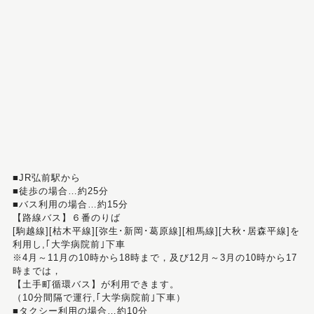
■JR弘前駅から
■徒歩の場合…約25分
■バス利用の場合…約15分
【路線バス】６番のりば
[駒越線][枯木平線][弥生･新岡･葛原線][相馬線][大秋･居森平線]を
利用し,｢大学病院前｣下車
※4月～11月の10時から18時まで，及び12月～3月の10時から17
時までは，
【土手町循環バス】が利用できます。
（10分間隔で運行,｢大学病院前｣下車）
■タクシー利用の場合…約10分