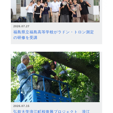
2026.07.27
福島県立福島高等学校がラドン・トロン測定
の研修を受講
2026.07.15
弘前大学浪江町桜復興プロジェクト 浪江