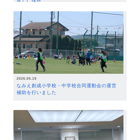
度）に採択
2026.05.19
なみえ創成小学校・中学校合同運動会の運営
補助を行いました