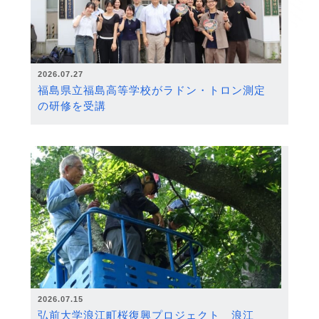
2026.07.27
福島県立福島高等学校がラドン・トロン測定
の研修を受講
2026.07.15
弘前大学浪江町桜復興プロジェクト 浪江