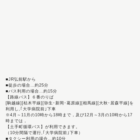
■JR弘前駅から
■徒歩の場合…約25分
■バス利用の場合…約15分
【路線バス】６番のりば
[駒越線][枯木平線][弥生･新岡･葛原線][相馬線][大秋･居森平線]を
利用し,｢大学病院前｣下車
※4月～11月の10時から18時まで，及び12月～3月の10時から17
時までは，
【土手町循環バス】が利用できます。
（10分間隔で運行,｢大学病院前｣下車）
■タクシー利用の場合…約10分