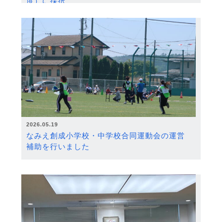
度）に採択
2026.05.19
なみえ創成小学校・中学校合同運動会の運営
補助を行いました