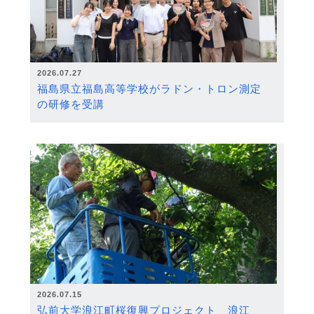
2026.07.27
福島県立福島高等学校がラドン・トロン測定
の研修を受講
2026.07.15
弘前大学浪江町桜復興プロジェクト 浪江