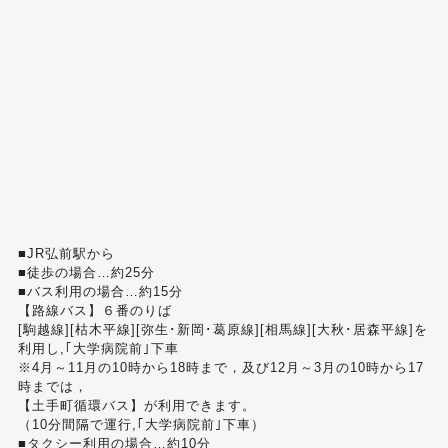
■JR弘前駅から
■徒歩の場合…約25分
■バス利用の場合…約15分
【路線バス】６番のりば
[駒越線][枯木平線][弥生･新岡･葛原線][相馬線][大秋･居森平線]を
利用し,｢大学病院前｣下車
※4月～11月の10時から18時まで，及び12月～3月の10時から17
時までは，
【土手町循環バス】が利用できます。
（10分間隔で運行,｢大学病院前｣下車）
■タクシー利用の場合…約10分