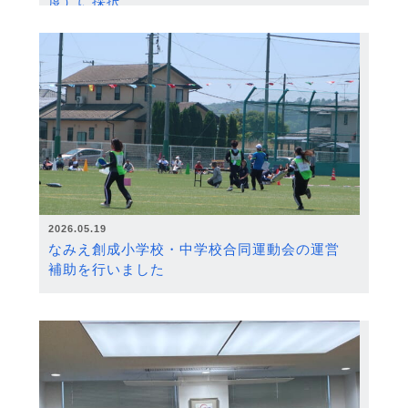
度）に採択
2026.05.19
なみえ創成小学校・中学校合同運動会の運営
補助を行いました