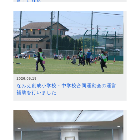
度）に採択
2026.05.19
なみえ創成小学校・中学校合同運動会の運営
補助を行いました