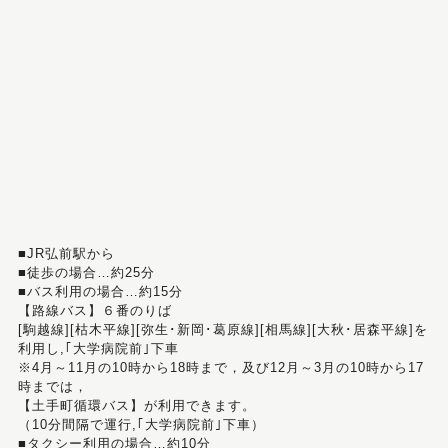
■JR弘前駅から
■徒歩の場合…約25分
■バス利用の場合…約15分
【路線バス】６番のりば
[駒越線][枯木平線][弥生･新岡･葛原線][相馬線][大秋･居森平線]を
利用し,｢大学病院前｣下車
※4月～11月の10時から18時まで，及び12月～3月の10時から17
時までは，
【土手町循環バス】が利用できます。
（10分間隔で運行,｢大学病院前｣下車）
■タクシー利用の場合…約10分