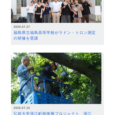
2026.07.27
福島県立福島高等学校がラドン・トロン測定
の研修を受講
2026.07.15
弘前大学浪江町桜復興プロジェクト 浪江