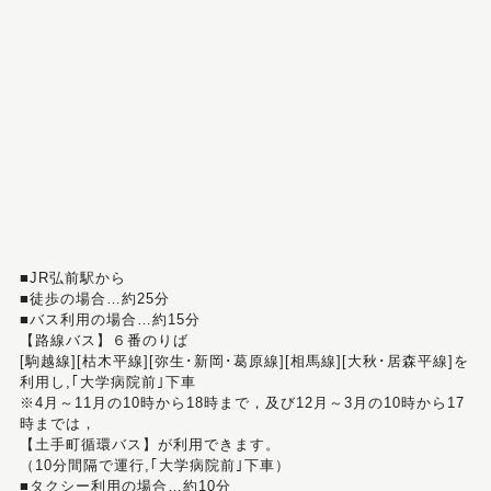
■JR弘前駅から
■徒歩の場合…約25分
■バス利用の場合…約15分
【路線バス】６番のりば
[駒越線][枯木平線][弥生･新岡･葛原線][相馬線][大秋･居森平線]を
利用し,｢大学病院前｣下車
※4月～11月の10時から18時まで，及び12月～3月の10時から17
時までは，
【土手町循環バス】が利用できます。
（10分間隔で運行,｢大学病院前｣下車）
■タクシー利用の場合…約10分