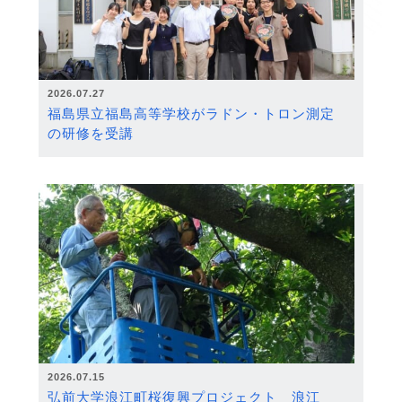
2026.07.27
福島県立福島高等学校がラドン・トロン測定
の研修を受講
2026.07.15
弘前大学浪江町桜復興プロジェクト 浪江