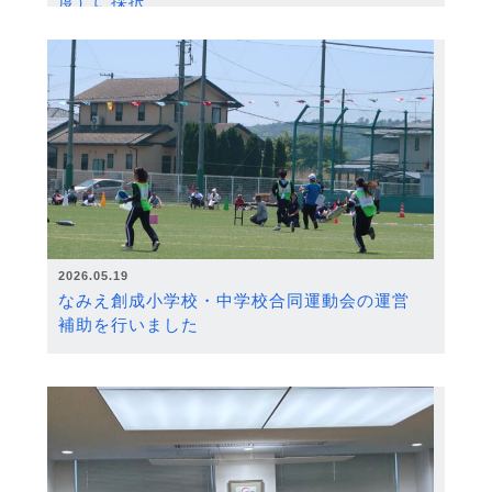
度）に採択
2026.05.19
なみえ創成小学校・中学校合同運動会の運営
補助を行いました