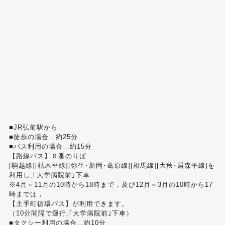
■JR弘前駅から
■徒歩の場合…約25分
■バス利用の場合…約15分
【路線バス】６番のりば
[駒越線][枯木平線][弥生･新岡･葛原線][相馬線][大秋･居森平線]を
利用し,｢大学病院前｣下車
※4月～11月の10時から18時まで，及び12月～3月の10時から17
時までは，
【土手町循環バス】が利用できます。
（10分間隔で運行,｢大学病院前｣下車）
■タクシー利用の場合…約10分