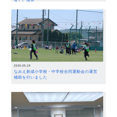
度）に採択
2026.05.19
なみえ創成小学校・中学校合同運動会の運営
補助を行いました