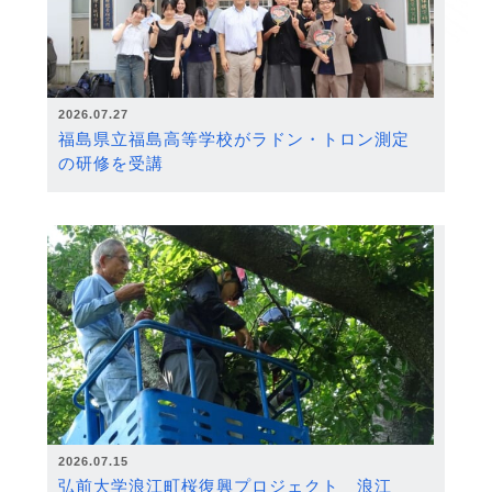
2026.07.27
福島県立福島高等学校がラドン・トロン測定
の研修を受講
2026.07.15
弘前大学浪江町桜復興プロジェクト 浪江