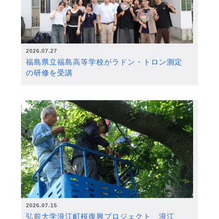
2026.07.27
福島県立福島高等学校がラドン・トロン測定
の研修を受講
2026.07.15
弘前大学浪江町桜復興プロジェクト 浪江