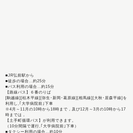
■JR弘前駅から
■徒歩の場合…約25分
■バス利用の場合…約15分
【路線バス】６番のりば
[駒越線][枯木平線][弥生･新岡･葛原線][相馬線][大秋･居森平線]を
利用し,｢大学病院前｣下車
※4月～11月の10時から18時まで，及び12月～3月の10時から17
時までは，
【土手町循環バス】が利用できます。
（10分間隔で運行,｢大学病院前｣下車）
■タクシー利用の場合…約10分