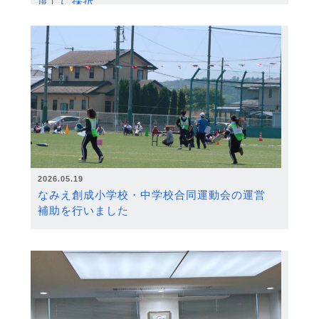
度）に採択
2026.05.19
なみえ創成小学校・中学校合同運動会の運営
補助を行いました