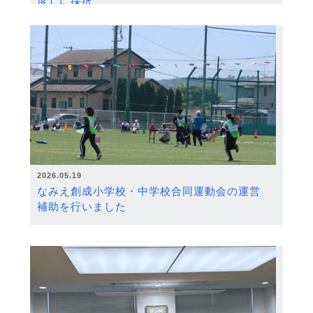
度）に採択
2026.05.19
なみえ創成小学校・中学校合同運動会の運営
補助を行いました