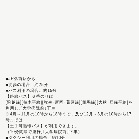
■JR弘前駅から
■徒歩の場合…約25分
■バス利用の場合…約15分
【路線バス】６番のりば
[駒越線][枯木平線][弥生･新岡･葛原線][相馬線][大秋･居森平線]を
利用し,｢大学病院前｣下車
※4月～11月の10時から18時まで，及び12月～3月の10時から17
時までは，
【土手町循環バス】が利用できます。
（10分間隔で運行,｢大学病院前｣下車）
■タクシー利用の場合…約10分