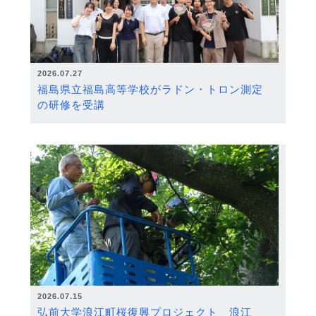
2026.07.27
福島県立福島高等学校がラドン・トロン測定
の研修を受講
2026.07.15
弘前大学浪江町桜復興プロジェクト 浪江