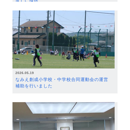
度）に採択
2026.05.19
なみえ創成小学校・中学校合同運動会の運営
補助を行いました