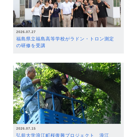
2026.07.27
福島県立福島高等学校がラドン・トロン測定
の研修を受講
2026.07.15
弘前大学浪江町桜復興プロジェクト 浪江