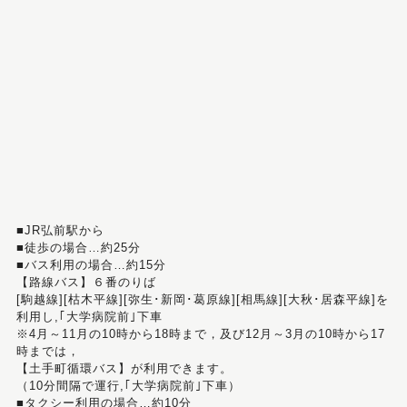
■JR弘前駅から
■徒歩の場合…約25分
■バス利用の場合…約15分
【路線バス】６番のりば
[駒越線][枯木平線][弥生･新岡･葛原線][相馬線][大秋･居森平線]を
利用し,｢大学病院前｣下車
※4月～11月の10時から18時まで，及び12月～3月の10時から17
時までは，
【土手町循環バス】が利用できます。
（10分間隔で運行,｢大学病院前｣下車）
■タクシー利用の場合…約10分