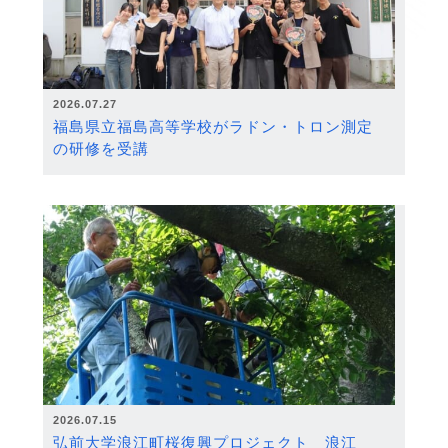
2026.07.27
福島県立福島高等学校がラドン・トロン測定
の研修を受講
2026.07.15
弘前大学浪江町桜復興プロジェクト 浪江