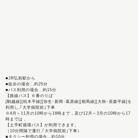
■JR弘前駅から
■徒歩の場合…約25分
■バス利用の場合…約15分
【路線バス】６番のりば
[駒越線][枯木平線][弥生･新岡･葛原線][相馬線][大秋･居森平線]を
利用し,｢大学病院前｣下車
※4月～11月の10時から18時まで，及び12月～3月の10時から17
時までは，
【土手町循環バス】が利用できます。
（10分間隔で運行,｢大学病院前｣下車）
■タクシー利用の場合…約10分