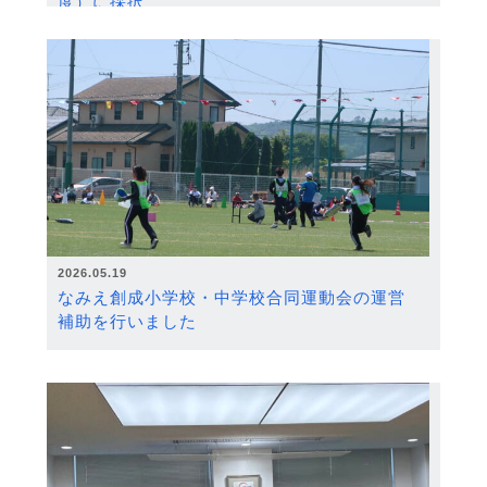
度）に採択
2026.05.19
なみえ創成小学校・中学校合同運動会の運営
補助を行いました