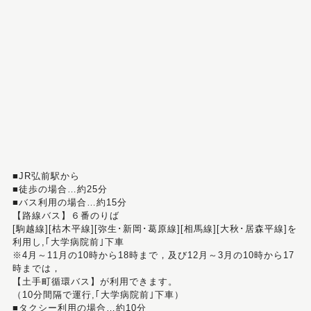
■JR弘前駅から
■徒歩の場合…約25分
■バス利用の場合…約15分
【路線バス】６番のりば
[駒越線][枯木平線][弥生･新岡･葛原線][相馬線][大秋･居森平線]を
利用し,｢大学病院前｣下車
※4月～11月の10時から18時まで，及び12月～3月の10時から17
時までは，
【土手町循環バス】が利用できます。
（10分間隔で運行,｢大学病院前｣下車）
■タクシー利用の場合…約10分