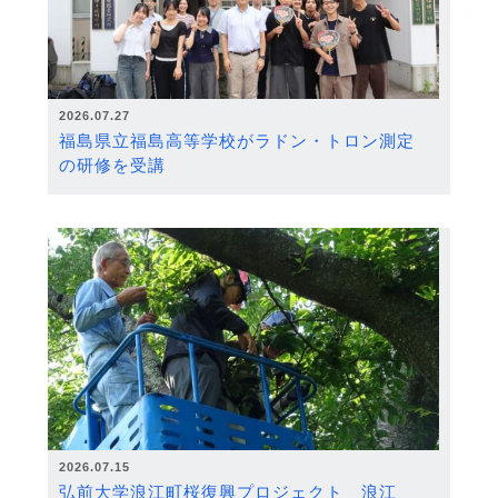
2026.07.27
福島県立福島高等学校がラドン・トロン測定
の研修を受講
2026.07.15
弘前大学浪江町桜復興プロジェクト 浪江