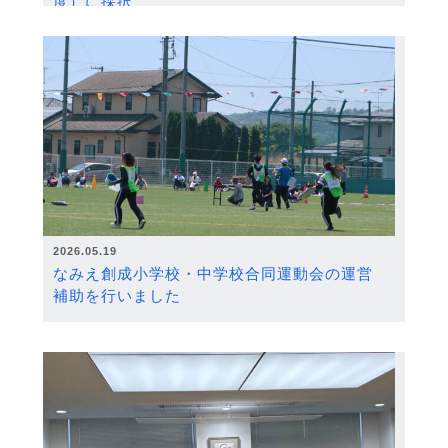
度）に採択
2026.05.19
なみえ創成小学校・中学校合同運動会の運営
補助を行いました