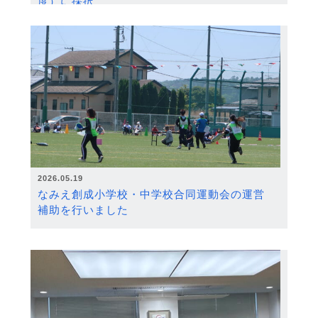
度）に採択
2026.05.19
なみえ創成小学校・中学校合同運動会の運営
補助を行いました