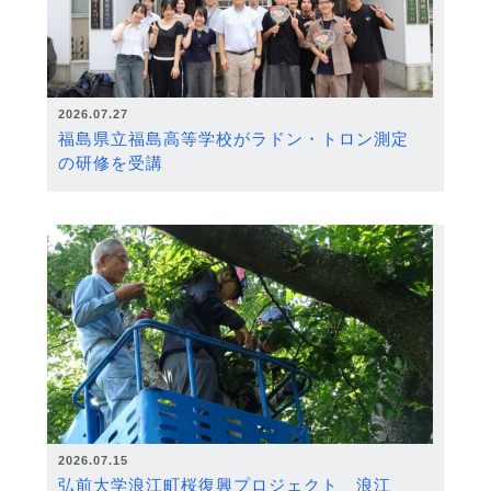
2026.07.27
福島県立福島高等学校がラドン・トロン測定
の研修を受講
2026.07.15
弘前大学浪江町桜復興プロジェクト 浪江