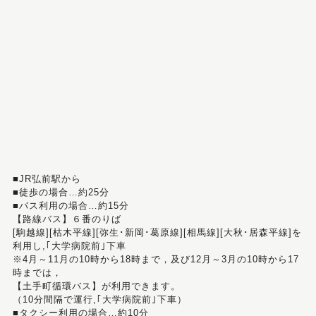
■JR弘前駅から
■徒歩の場合…約25分
■バス利用の場合…約15分
【路線バス】６番のりば
[駒越線][枯木平線][弥生･新岡･葛原線][相馬線][大秋･居森平線]を
利用し,｢大学病院前｣下車
※4月～11月の10時から18時まで，及び12月～3月の10時から17
時までは，
【土手町循環バス】が利用できます。
（10分間隔で運行,｢大学病院前｣下車）
■タクシー利用の場合…約10分