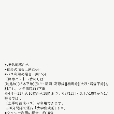
■JR弘前駅から
■徒歩の場合…約25分
■バス利用の場合…約15分
【路線バス】６番のりば
[駒越線][枯木平線][弥生･新岡･葛原線][相馬線][大秋･居森平線]を
利用し,｢大学病院前｣下車
※4月～11月の10時から18時まで，及び12月～3月の10時から17
時までは，
【土手町循環バス】が利用できます。
（10分間隔で運行,｢大学病院前｣下車）
■タクシー利用の場合…約10分