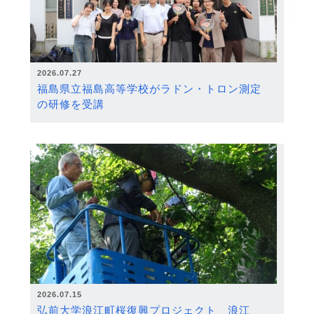
2026.07.27
福島県立福島高等学校がラドン・トロン測定
の研修を受講
2026.07.15
弘前大学浪江町桜復興プロジェクト 浪江