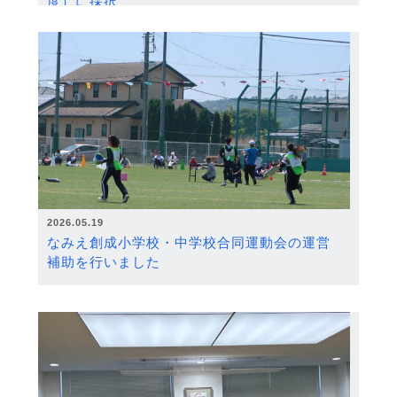
度）に採択
2026.05.19
なみえ創成小学校・中学校合同運動会の運営
補助を行いました