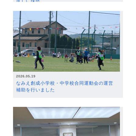
度）に採択
2026.05.19
なみえ創成小学校・中学校合同運動会の運営
補助を行いました