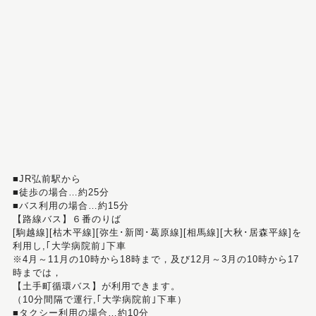
■JR弘前駅から
■徒歩の場合…約25分
■バス利用の場合…約15分
【路線バス】６番のりば
[駒越線][枯木平線][弥生･新岡･葛原線][相馬線][大秋･居森平線]を
利用し,｢大学病院前｣下車
※4月～11月の10時から18時まで，及び12月～3月の10時から17
時までは，
【土手町循環バス】が利用できます。
（10分間隔で運行,｢大学病院前｣下車）
■タクシー利用の場合…約10分