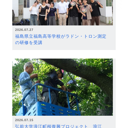
2026.07.27
福島県立福島高等学校がラドン・トロン測定
の研修を受講
2026.07.15
弘前大学浪江町桜復興プロジェクト 浪江