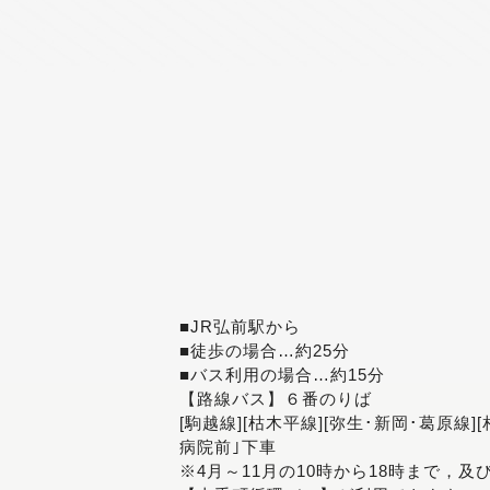
■JR弘前駅から
■徒歩の場合…約25分
■バス利用の場合…約15分
【路線バス】６番のりば
[駒越線][枯木平線][弥生･新岡･葛原線]
病院前｣下車
※4月～11月の10時から18時まで，及