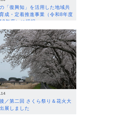
の「復興知」を活用した地域共
育成・定着推進事業（令和8年度
12年度）に採択
.14
後／第二回 さくら祭り＆花火大
出展しました