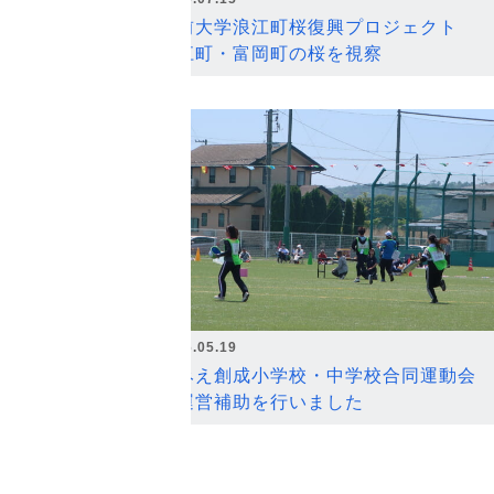
弘前大学浪江町桜復興プロジェクト
浪江町・富岡町の桜を視察
2026.05.19
なみえ創成小学校・中学校合同運動会
の運営補助を行いました