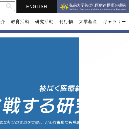
ENGLISH
紹介
教育活動
研究活動
刊行物
大学基金
ギャラリー