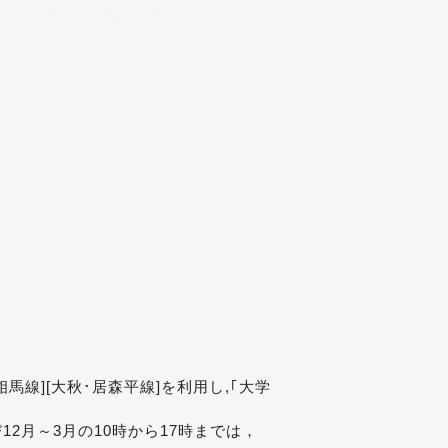
[相馬線][大秋･居森平線]を利用し,｢大学
び12月～3月の10時から17時までは，