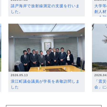
請戸海岸で放射線測定の支援を行いま
大学等
した。
創人材
～令和
2026.05.13
2026.04
浪江町議会議員が学長を表敬訪問しま
「震災
した
会」に