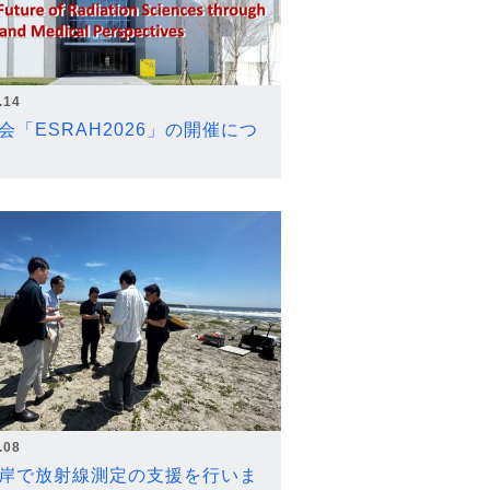
.14
会「ESRAH2026」の開催につ
.08
岸で放射線測定の支援を行いま