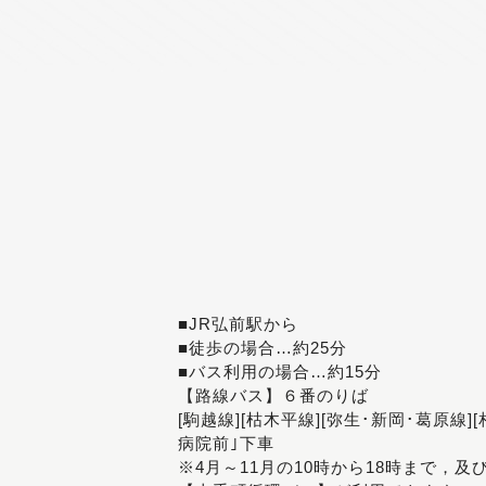
■JR弘前駅から
■徒歩の場合…約25分
■バス利用の場合…約15分
【路線バス】６番のりば
[駒越線][枯木平線][弥生･新岡･葛原線]
病院前｣下車
※4月～11月の10時から18時まで，及