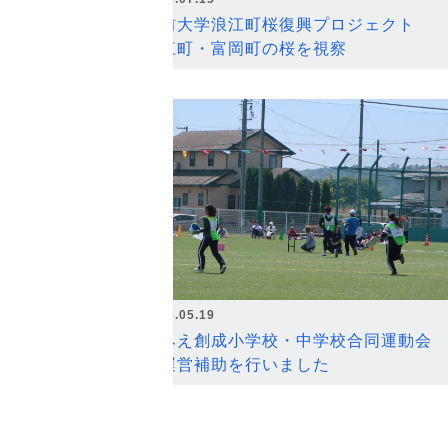
弘前大学浪江町桜復興プロジェクト
浪江町・富岡町の桜を視察
2026.05.19
なみえ創成小学校・中学校合同運動会
の運営補助を行いました