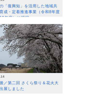
の「復興知」を活用した地域共
育成・定着推進事業（令和8年度
12年度）に採択
.14
後／第二回 さくら祭り＆花火大
出展しました