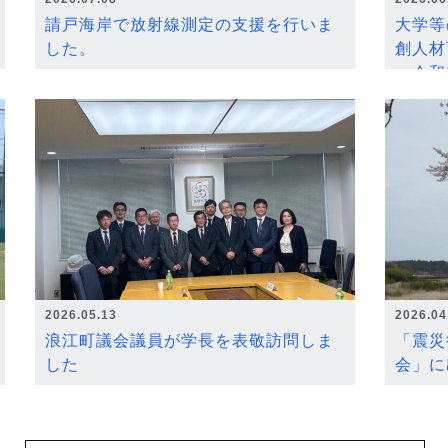
請戸海岸で放射線測定の支援を行いま
大学等
した。
創人材
～令和
2026.05.13
2026.04
浪江町議会議員が学長を表敬訪問しま
「震災
した
会」に