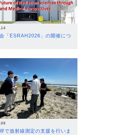
.14
会「ESRAH2026」の開催につ
.08
岸で放射線測定の支援を行いま