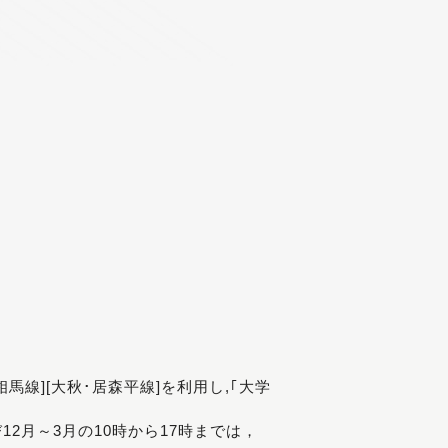
[相馬線][大秋･居森平線]を利用し,｢大学
び12月～3月の10時から17時までは，