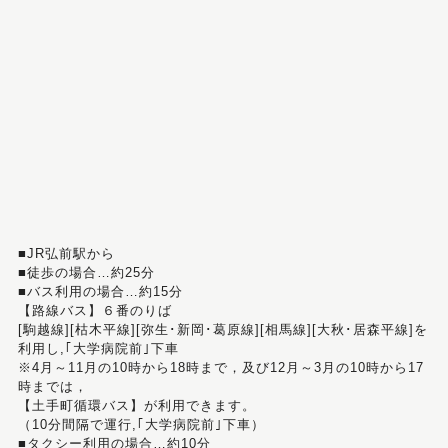
■JR弘前駅から
■徒歩の場合…約25分
■バス利用の場合…約15分
【路線バス】６番のりば
[駒越線][枯木平線][弥生･新岡･葛原線][相馬線][大秋･居森平線]を
利用し,｢大学病院前｣下車
※4月～11月の10時から18時まで，及び12月～3月の10時から17
時までは，
【土手町循環バス】が利用できます。
（10分間隔で運行,｢大学病院前｣下車）
■タクシー利用の場合…約10分