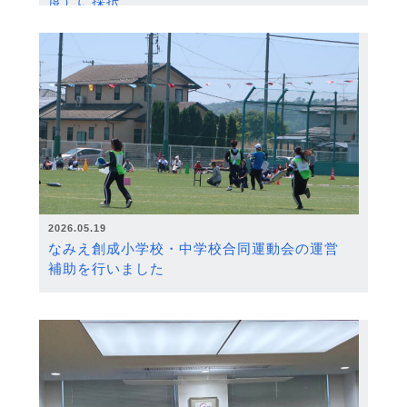
度）に採択
2026.05.19
なみえ創成小学校・中学校合同運動会の運営
補助を行いました