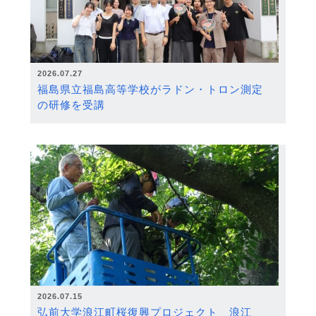
2026.07.27
福島県立福島高等学校がラドン・トロン測定
の研修を受講
2026.07.15
弘前大学浪江町桜復興プロジェクト 浪江