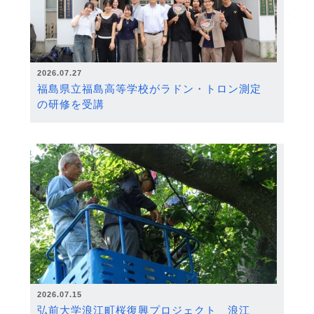
2026.07.27
福島県立福島高等学校がラドン・トロン測定
の研修を受講
2026.07.15
弘前大学浪江町桜復興プロジェクト 浪江