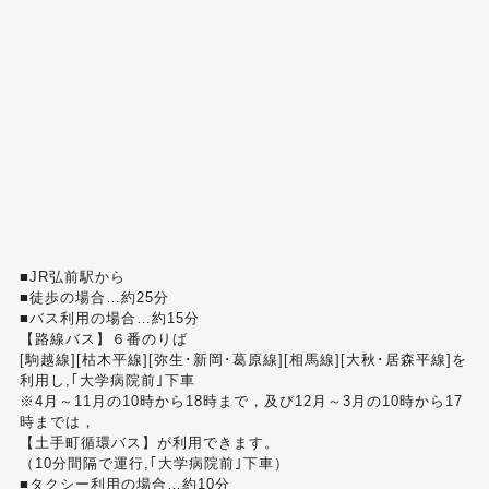
■JR弘前駅から
■徒歩の場合…約25分
■バス利用の場合…約15分
【路線バス】６番のりば
[駒越線][枯木平線][弥生･新岡･葛原線][相馬線][大秋･居森平線]を
利用し,｢大学病院前｣下車
※4月～11月の10時から18時まで，及び12月～3月の10時から17
時までは，
【土手町循環バス】が利用できます。
（10分間隔で運行,｢大学病院前｣下車）
■タクシー利用の場合…約10分