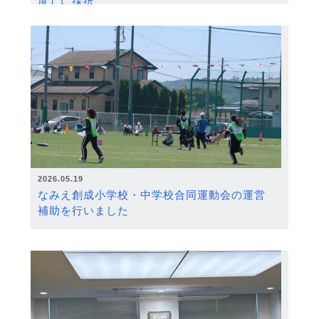
度）に採択
2026.05.19
なみえ創成小学校・中学校合同運動会の運営
補助を行いました