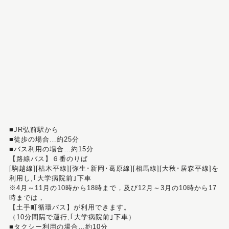
■JR弘前駅から
■徒歩の場合…約25分
■バス利用の場合…約15分
【路線バス】６番のりば
[駒越線][枯木平線][弥生･新岡･葛原線][相馬線][大秋･居森平線]を
利用し,｢大学病院前｣下車
※4月～11月の10時から18時まで，及び12月～3月の10時から17
時までは，
【土手町循環バス】が利用できます。
（10分間隔で運行,｢大学病院前｣下車）
■タクシー利用の場合…約10分