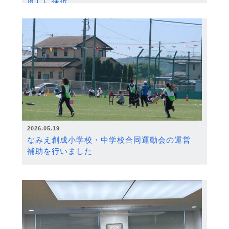
度）に採択
2026.05.19
なみえ創成小学校・中学校合同運動会の運営
補助を行いました