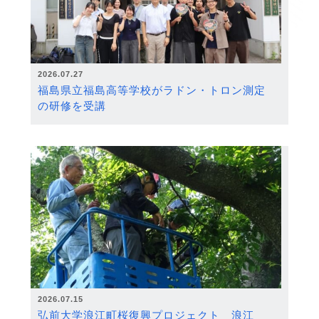
2026.07.27
福島県立福島高等学校がラドン・トロン測定
の研修を受講
2026.07.15
弘前大学浪江町桜復興プロジェクト 浪江