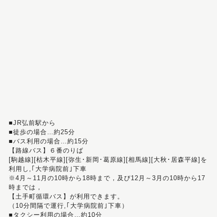
■JR弘前駅から
■徒歩の場合…約25分
■バス利用の場合…約15分
【路線バス】６番のりば
[駒越線][枯木平線][弥生･新岡･葛原線][相馬線][大秋･居森平線]を
利用し,｢大学病院前｣下車
※4月～11月の10時から18時まで，及び12月～3月の10時から17
時までは，
【土手町循環バス】が利用できます。
（10分間隔で運行,｢大学病院前｣下車）
■タクシー利用の場合…約10分