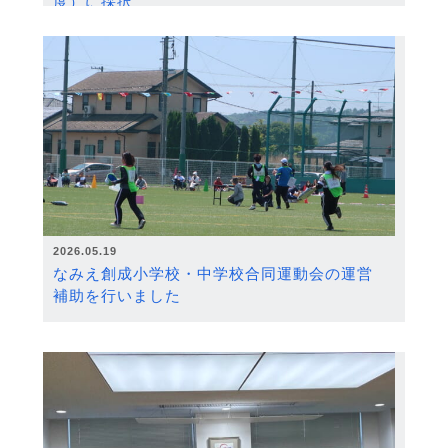
度）に採択
2026.05.19
なみえ創成小学校・中学校合同運動会の運営
補助を行いました