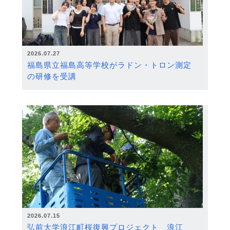
2026.07.27
福島県立福島高等学校がラドン・トロン測定
の研修を受講
2026.07.15
弘前大学浪江町桜復興プロジェクト 浪江